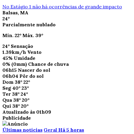
No Estágio 1 não há ocorrências de grande impacto
Balsas, MA
24°
Parcialmente nublado
Mín.
22°
Máx.
39°
24°
Sensação
1.39km/h
Vento
45%
Umidade
0%
(0mm)
Chance de chuva
06h15
Nascer do sol
06h04
Pôr do sol
Dom
38°
22°
Seg
40°
23°
Ter
38°
24°
Qua
38°
20°
Qui
38°
20°
Atualizado às 01h09
Publicidade
Últimas notícias
Geral
Há 5 horas