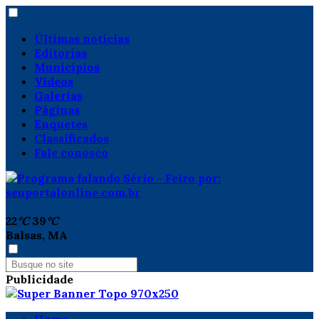
Últimas notícias
Editorias
Municípios
Vídeos
Galerias
Páginas
Enquetes
Classificados
Fale conosco
22
°C
39
°C
Balsas, MA
Publicidade