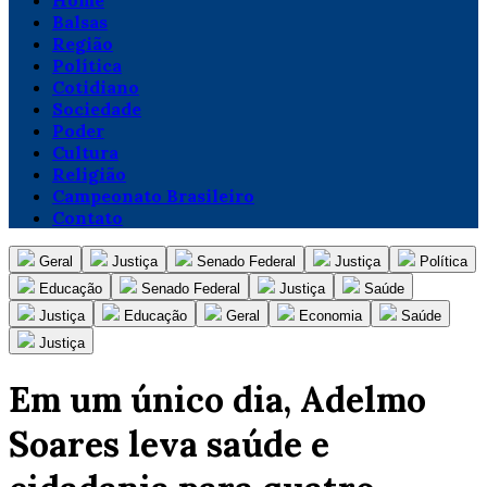
Home
Balsas
Região
Política
Cotidiano
Sociedade
Poder
Cultura
Religião
Campeonato Brasileiro
Contato
Geral
Justiça
Senado Federal
Justiça
Política
Educação
Senado Federal
Justiça
Saúde
Justiça
Educação
Geral
Economia
Saúde
Justiça
Em um único dia, Adelmo
Soares leva saúde e