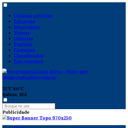
Últimas notícias
Editorias
Municípios
Vídeos
Galerias
Páginas
Enquetes
Classificados
Fale conosco
22
°C
40
°C
Balsas, MA
Publicidade