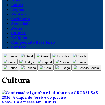
Home
Balsas
Região
Política
Cotidiano
Sociedade
Poder
Cultura
Religião
Campeonato Brasileiro
Contato
Saúde
Geral
Geral
Esportes
Saúde
Geral
Justiça
Capital
Saúde
Saúde
Saúde
Política
Geral
Justiça
Senado Federal
Cultura
Show
Há 3 meses
Em Cultura