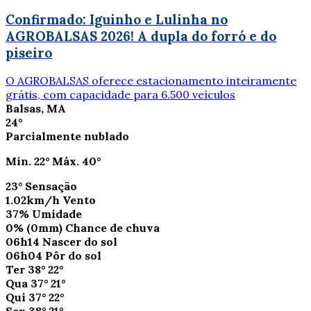
Confirmado: Iguinho e Lulinha no
AGROBALSAS 2026! A dupla do forró e do
piseiro
O AGROBALSAS oferece estacionamento inteiramente
grátis, com capacidade para 6.500 veículos
Balsas, MA
24°
Parcialmente nublado
Mín.
22°
Máx.
40°
23°
Sensação
1.02km/h
Vento
37%
Umidade
0%
(0mm)
Chance de chuva
06h14
Nascer do sol
06h04
Pôr do sol
Ter
38°
22°
Qua
37°
21°
Qui
37°
22°