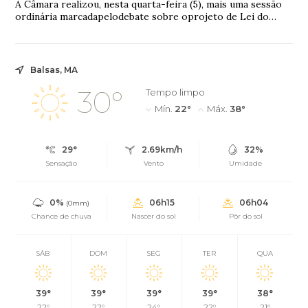
A Câmara realizou, nesta quarta-feira (5), mais uma sessão
ordinária marcadapelodebate sobre oprojeto de Lei do
Zoneamentode São Luís,cuja votação ...
Balsas, MA
30°
Tempo limpo
Mín.
22°
Máx.
38°
29°
2.69km/h
32%
Sensação
Vento
Umidade
0%
06h15
06h04
(0mm)
Chance de chuva
Nascer do sol
Pôr do sol
SÁB
DOM
SEG
TER
QUA
39°
39°
39°
39°
38°
22°
22°
24°
22°
21°