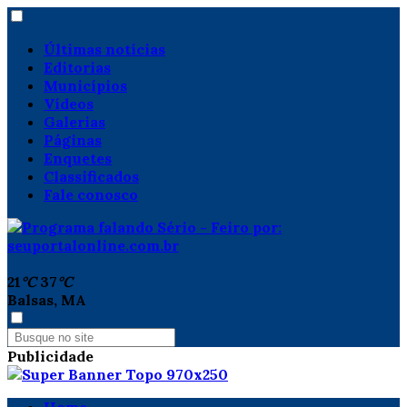
Últimas notícias
Editorias
Municípios
Vídeos
Galerias
Páginas
Enquetes
Classificados
Fale conosco
21
°C
37
°C
Balsas, MA
Publicidade