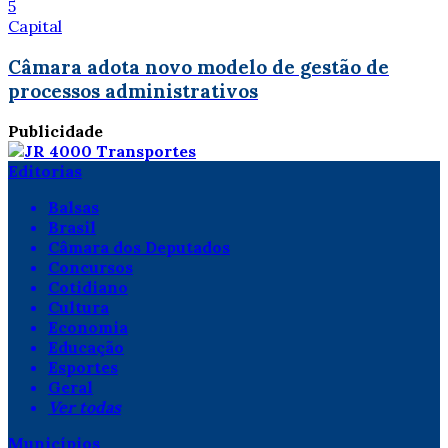
5
Capital
Câmara adota novo modelo de gestão de
processos administrativos
Publicidade
Editorias
Balsas
Brasil
Câmara dos Deputados
Concursos
Cotidiano
Cultura
Economia
Educação
Esportes
Geral
Ver todas
Municípios