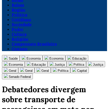
Home
Balsas
Região
Política
Cotidiano
Sociedade
Poder
Cultura
Religião
Campeonato Brasileiro
Contato
Saúde
Economia
Economia
Educação
Economia
Educação
Justiça
Política
Justiça
Geral
Geral
Geral
Política
Capital
Senado Federal
Debatedores divergem
sobre transporte de