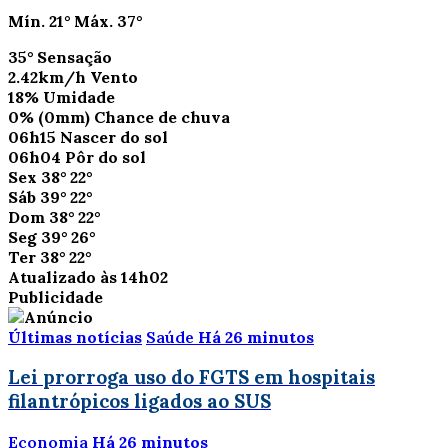
Mín.
21°
Máx.
37°
35°
Sensação
2.42km/h
Vento
18%
Umidade
0%
(0mm)
Chance de chuva
06h15
Nascer do sol
06h04
Pôr do sol
Sex
38°
22°
Sáb
39°
22°
Dom
38°
22°
Seg
39°
26°
Ter
38°
22°
Atualizado às 14h02
Publicidade
Últimas notícias
Saúde
Há 26 minutos
Lei prorroga uso do FGTS em hospitais
filantrópicos ligados ao SUS
Economia
Há 26 minutos