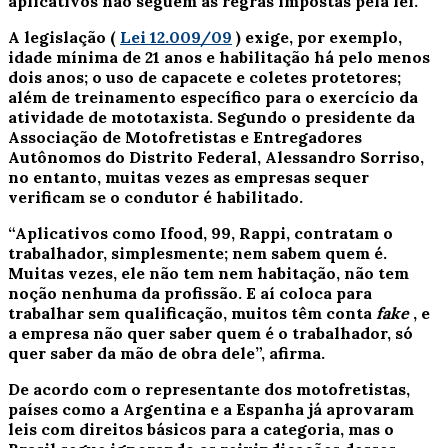
aplicativos não seguem as regras impostas pela lei.
A legislação (
Lei 12.009/09
) exige, por exemplo,
idade mínima de 21 anos e habilitação há pelo menos
dois anos; o uso de capacete e coletes protetores;
além de treinamento específico para o exercício da
atividade de mototaxista. Segundo o presidente da
Associação de Motofretistas e Entregadores
Autônomos do Distrito Federal, Alessandro Sorriso,
no entanto, muitas vezes as empresas sequer
verificam se o condutor é habilitado.
“Aplicativos como Ifood, 99, Rappi, contratam o
trabalhador, simplesmente; nem sabem quem é.
Muitas vezes, ele não tem nem habitação, não tem
noção nenhuma da profissão. E aí coloca para
trabalhar sem qualificação, muitos têm conta
fake
, e
a empresa não quer saber quem é o trabalhador, só
quer saber da mão de obra dele”, afirma.
De acordo com o representante dos motofretistas,
países como a Argentina e a Espanha já aprovaram
leis com direitos básicos para a categoria, mas o