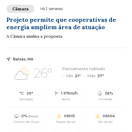
Câmara
Há 2 semanas
Projeto permite que cooperativas de
energia ampliem área de atuação
A Câmara analisa a proposta
Balsas, MA
26°
Parcialmente nublado
Mín.
21°
Máx.
37°
26°
1.97km/h
38%
Sensação
Vento
Umidade
0%
06h15
06h04
(0mm)
Chance de chuva
Nascer do sol
Pôr do sol