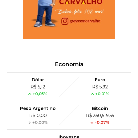
Economia
Dólar
Euro
R$ 5,12
R$ 5,92
+0,05%
+0,01%
Peso Argentino
Bitcoin
R$ 0,00
R$ 350,519,55
+0,00%
-0,07%
Ibovespa