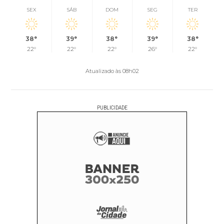
SEX
SÁB
DOM
SEG
TER
38°
39°
38°
39°
38°
22°
22°
22°
26°
22°
Atualizado às 08h02
PUBLICIDADE