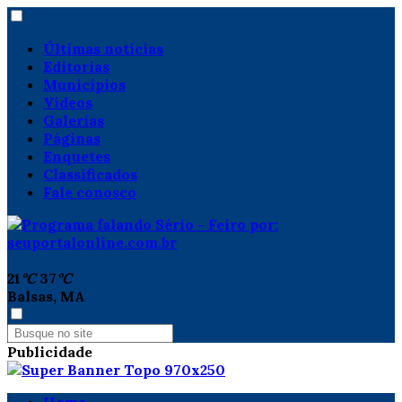
Últimas notícias
Editorias
Municípios
Vídeos
Galerias
Páginas
Enquetes
Classificados
Fale conosco
21
°C
37
°C
Balsas, MA
Publicidade