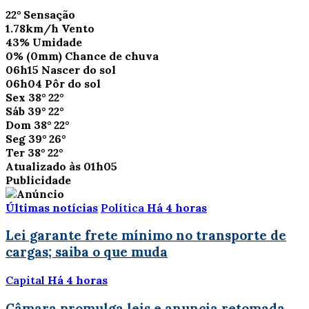
22°
Sensação
1.78km/h
Vento
43%
Umidade
0%
(0mm)
Chance de chuva
06h15
Nascer do sol
06h04
Pôr do sol
Sex
38°
22°
Sáb
39°
22°
Dom
38°
22°
Seg
39°
26°
Ter
38°
22°
Atualizado às 01h05
Publicidade
Últimas notícias
Política
Há 4 horas
Lei garante frete mínimo no transporte de
cargas; saiba o que muda
Capital
Há 4 horas
Câmara promulga leis e anuncia retomada