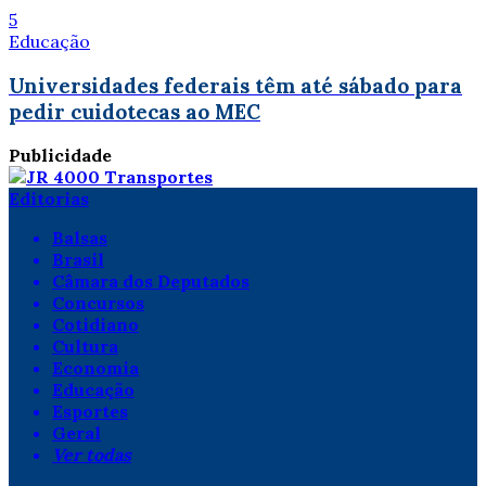
5
Educação
Universidades federais têm até sábado para
pedir cuidotecas ao MEC
Publicidade
Editorias
Balsas
Brasil
Câmara dos Deputados
Concursos
Cotidiano
Cultura
Economia
Educação
Esportes
Geral
Ver todas