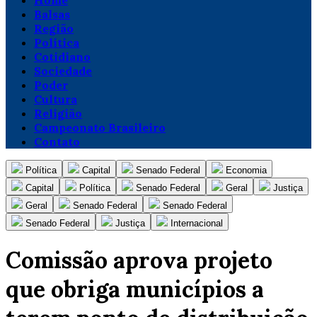
Home
Balsas
Região
Política
Cotidiano
Sociedade
Poder
Cultura
Religião
Campeonato Brasileiro
Contato
Política
Capital
Senado Federal
Economia
Capital
Política
Senado Federal
Geral
Justiça
Geral
Senado Federal
Senado Federal
Senado Federal
Justiça
Internacional
Comissão aprova projeto
que obriga municípios a