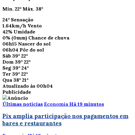
Mín.
22°
Máx.
38°
24°
Sensação
1.64km/h
Vento
42%
Umidade
0%
(0mm)
Chance de chuva
06h15
Nascer do sol
06h04
Pôr do sol
Sáb
39°
22°
Dom
39°
22°
Seg
39°
24°
Ter
39°
22°
Qua
38°
21°
Atualizado às 00h04
Publicidade
Últimas notícias
Economia
Há 19 minutos
Pix amplia participação nos pagamentos em
bares e restaurantes