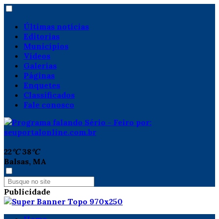
Últimas notícias
Editorias
Municípios
Vídeos
Galerias
Páginas
Enquetes
Classificados
Fale conosco
22
°C
38
°C
Balsas, MA
Publicidade