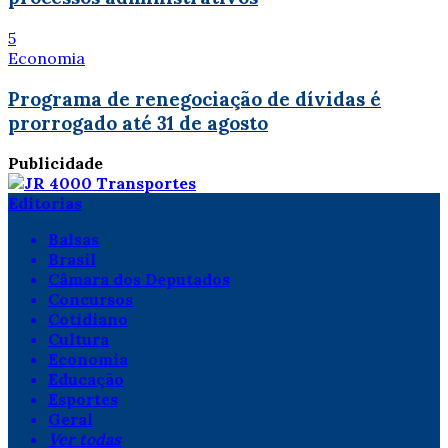
5
Economia
Programa de renegociação de dívidas é
prorrogado até 31 de agosto
Publicidade
Editorias
Balsas
Brasil
Câmara dos Deputados
Concursos
Cotidiano
Cultura
Economia
Educação
Esportes
Geral
Ver todas