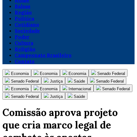
Home
Balsas
Região
Política
Cotidiano
Sociedade
Poder
Cultura
Religião
Campeonato Brasileiro
Contato
Economia
Economia
Economia
Senado Federal
Senado Federal
Justiça
Saúde
Senado Federal
Economia
Economia
Internacional
Senado Federal
Senado Federal
Justiça
Saúde
Comissão aprova projeto
que cria marco legal de