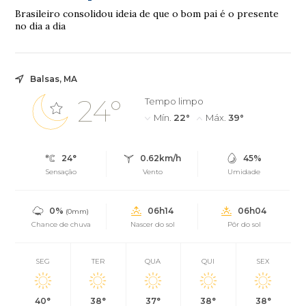
Brasileiro consolidou ideia de que o bom pai é o presente
no dia a dia
Balsas, MA
24°
Tempo limpo
Mín.
22°
Máx.
39°
24°
0.62km/h
45%
Sensação
Vento
Umidade
0%
06h14
06h04
(0mm)
Chance de chuva
Nascer do sol
Pôr do sol
SEG
TER
QUA
QUI
SEX
40°
38°
37°
38°
38°