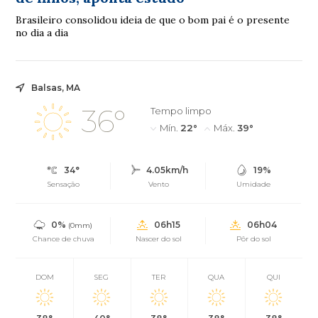
Brasileiro consolidou ideia de que o bom pai é o presente
no dia a dia
Balsas, MA
36°
Tempo limpo
Mín.
22°
Máx.
39°
34°
4.05km/h
19%
Sensação
Vento
Umidade
0%
06h15
06h04
(0mm)
Chance de chuva
Nascer do sol
Pôr do sol
DOM
SEG
TER
QUA
QUI