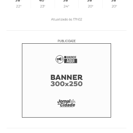
38°
40°
38°
38°
38°
22°
23°
24°
20°
20°
Atualizado às 17h02
PUBLICIDADE