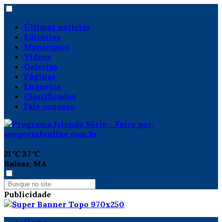
Últimas notícias
Editorias
Municípios
Vídeos
Galerias
Páginas
Enquetes
Classificados
Fale conosco
21
°C
37
°C
Balsas, MA
Publicidade