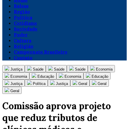
Home
Balsas
Região
Política
Cotidiano
Sociedade
Poder
Cultura
Religião
Campeonato Brasileiro
Contato
Justiça
Saúde
Saúde
Saúde
Economia
Economia
Educação
Economia
Educação
Justiça
Política
Justiça
Geral
Geral
Geral
Comissão aprova projeto
que reduz tributos de