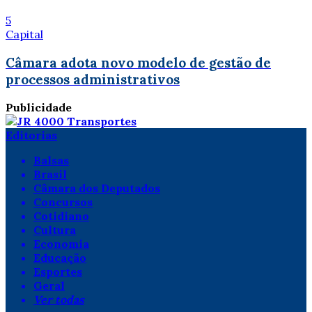
5
Capital
Câmara adota novo modelo de gestão de
processos administrativos
Publicidade
Editorias
Balsas
Brasil
Câmara dos Deputados
Concursos
Cotidiano
Cultura
Economia
Educação
Esportes
Geral
Ver todas