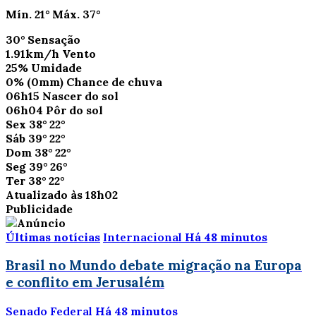
Mín.
21°
Máx.
37°
30°
Sensação
1.91km/h
Vento
25%
Umidade
0%
(0mm)
Chance de chuva
06h15
Nascer do sol
06h04
Pôr do sol
Sex
38°
22°
Sáb
39°
22°
Dom
38°
22°
Seg
39°
26°
Ter
38°
22°
Atualizado às 18h02
Publicidade
Últimas notícias
Internacional
Há 48 minutos
Brasil no Mundo debate migração na Europa
e conflito em Jerusalém
Senado Federal
Há 48 minutos