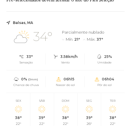
Pré-selecionados devem acessar o site do Fies Seleção
Balsas, MA
34°
Parcialmente nublado
Mín.
21°
Máx.
37°
33°
3.58km/h
25%
Sensação
Vento
Umidade
0%
06h15
06h04
(0mm)
Chance de chuva
Nascer do sol
Pôr do sol
SEX
SÁB
DOM
SEG
TER
38°
39°
38°
39°
38°
22°
22°
22°
26°
22°