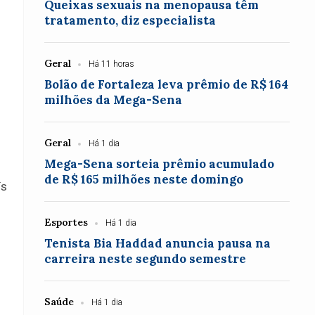
Queixas sexuais na menopausa têm
tratamento, diz especialista
Geral
Há 11 horas
Bolão de Fortaleza leva prêmio de R$ 164
milhões da Mega-Sena
Geral
Há 1 dia
Mega-Sena sorteia prêmio acumulado
de R$ 165 milhões neste domingo
ís
Esportes
Há 1 dia
Tenista Bia Haddad anuncia pausa na
carreira neste segundo semestre
Saúde
Há 1 dia