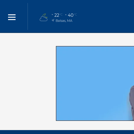
22
40
°C
°C
Balsas, MA