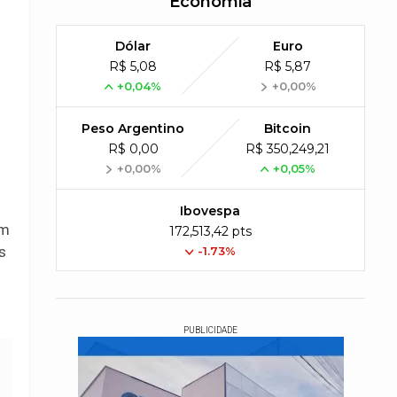
Economia
Dólar
Euro
R$ 5,08
R$ 5,87
+0,04%
+0,00%
Peso Argentino
Bitcoin
R$ 0,00
R$ 350,249,21
+0,00%
+0,05%
Ibovespa
am
172,513,42 pts
s
-1.73%
PUBLICIDADE