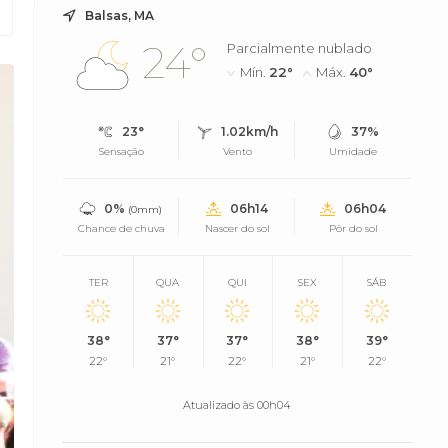
Balsas, MA
24°
Parcialmente nublado
Mín.
22°
Máx.
40°
23°
1.02km/h
37%
Sensação
Vento
Umidade
0%
06h14
06h04
(0mm)
Chance de chuva
Nascer do sol
Pôr do sol
TER
QUA
QUI
SEX
SÁB
38°
37°
37°
38°
39°
22°
21°
22°
21°
22°
Atualizado às 00h04