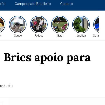
gião
Campeonato Brasileiro
Contato
e
Saúde
Política
Geral
Justiça
Senado Fe
Brics apoio para
nezuela