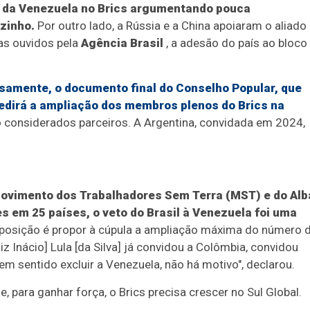
da da Venezuela no Brics argumentando pouca
izinho.
Por outro lado, a Rússia e a China apoiaram o aliado
tas ouvidos pela
Agência Brasil
, a adesão do país ao bloco
samente, o documento final do Conselho Popular, que
pedirá a ampliação dos membros plenos do Brics na
são considerados parceiros. A Argentina, convidada em 2024,
Movimento dos Trabalhadores Sem Terra (MST) e do Alb
 em 25 países, o veto do Brasil à Venezuela foi uma
 posição é propor à cúpula a ampliação máxima do número 
z Inácio] Lula [da Silva] já convidou a Colômbia, convidou
em sentido excluir a Venezuela, não há motivo", declarou.
ara ganhar força, o Brics precisa crescer no Sul Global.