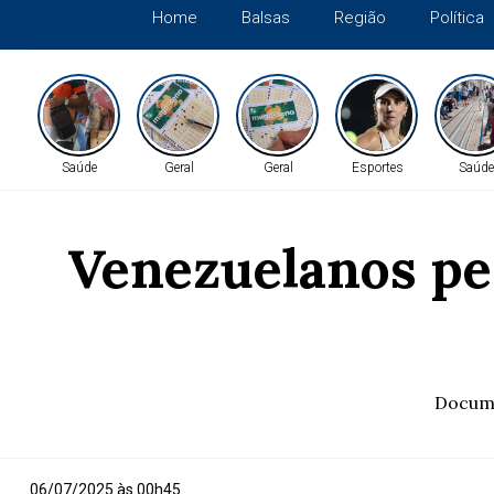
Home
Balsas
Região
Política
Saúde
Geral
Geral
Esportes
Saúde
Venezuelanos pe
Docume
06/07/2025 às 00h45