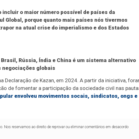
o incluir o maior número possível de países da
 Sul Global, porque quanto mais países nós tivermos
trapor na atual crise do imperialismo e dos Estados
Brasil, Rússia, Índia e China é um sistema alternativo
s negociações globais
a Declaração de Kazan, em 2024. A partir da iniciativa, for
o de fomentar a participação da sociedade civil nas pauta
opular envolveu movimentos socais, sindicatos, ongs e
lo. Nos reservamos ao direito de reprovar ou eliminar comentários em desacordo