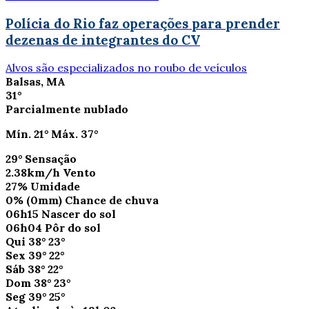
Polícia do Rio faz operações para prender
dezenas de integrantes do CV
Alvos são especializados no roubo de veículos
Balsas, MA
31°
Parcialmente nublado
Mín.
21°
Máx.
37°
29°
Sensação
2.38km/h
Vento
27%
Umidade
0%
(0mm)
Chance de chuva
06h15
Nascer do sol
06h04
Pôr do sol
Qui
38°
23°
Sex
39°
22°
Sáb
38°
22°
Dom
38°
23°
Seg
39°
25°