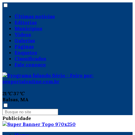
Últimas notícias
Editorias
Municípios
Vídeos
Galerias
Páginas
Enquetes
Classificados
Fale conosco
21
°C
37
°C
Balsas, MA
Publicidade