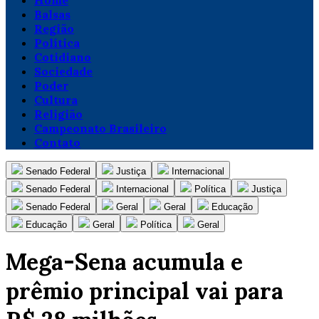
Home
Balsas
Região
Política
Cotidiano
Sociedade
Poder
Cultura
Religião
Campeonato Brasileiro
Contato
Senado Federal
Justiça
Internacional
Senado Federal
Internacional
Política
Justiça
Senado Federal
Geral
Geral
Educação
Educação
Geral
Política
Geral
Mega-Sena acumula e
prêmio principal vai para