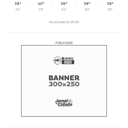
38°
40°
38°
38°
38°
22°
23°
24°
20°
20°
Atualizado às 01h09
PUBLICIDADE