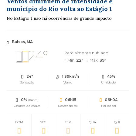
Ventos diminuem de intensidade e
município do Rio volta ao Estágio 1
No Estágio 1 não há ocorrências de grande impacto
Balsas, MA
24°
Parcialmente nublado
Mín.
22°
Máx.
39°
24°
1.39km/h
45%
Sensação
Vento
Umidade
0%
06h15
06h04
(0mm)
Chance de chuva
Nascer do sol
Pôr do sol
DOM
SEG
TER
QUA
QUI