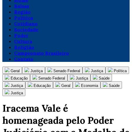
Home
Balsas
Região
Política
Cotidiano
Sociedade
Poder
Cultura
Religião
Campeonato Brasileiro
Contato
Geral
Justiça
Senado Federal
Justiça
Política
Educação
Senado Federal
Justiça
Saúde
Justiça
Educação
Geral
Economia
Saúde
Justiça
Iracema Vale é
homenageada pelo Poder