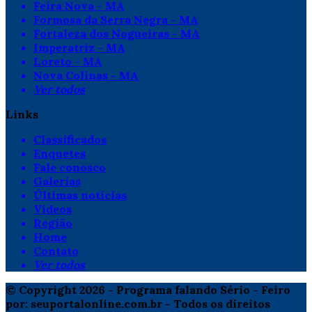
Feira Nova - MA
Formosa da Serra Negra - MA
Fortaleza dos Nogueiras - MA
Imperatriz - MA
Loreto - MA
Nova Colinas - MA
Ver todos
Links
Classificados
Enquetes
Fale conosco
Galerias
Últimas notícias
Vídeos
Região
Home
Contato
Ver todos
© Copyright 2026 - Programa falando Sério - Feiro
por: seuportalonline.com.br - Todos os direitos