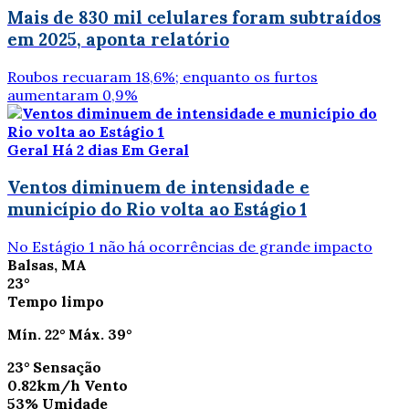
Mais de 830 mil celulares foram subtraídos
em 2025, aponta relatório
Roubos recuaram 18,6%; enquanto os furtos
aumentaram 0,9%
Geral
Há 2 dias
Em Geral
Ventos diminuem de intensidade e
município do Rio volta ao Estágio 1
No Estágio 1 não há ocorrências de grande impacto
Balsas, MA
23°
Tempo limpo
Mín.
22°
Máx.
39°
23°
Sensação
0.82km/h
Vento
53%
Umidade