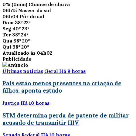
0%
(0mm)
Chance de chuva
06h15
Nascer do sol
06h04
Pôr do sol
Dom
38°
22°
Seg
40°
23°
Ter
38°
24°
Qua
38°
20°
Qui
38°
20°
Atualizado às 04h02
Publicidade
Últimas notícias
Geral
Há 9 horas
Pais estão menos presentes na criação de
filhos, aponta estudo
Justiça
Há 10 horas
STM determina perda de patente de militar
acusado de transmitir HIV
Senado Federal
Há 10 horas