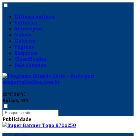
Últimas notícias
Editorias
Municípios
Vídeos
Galerias
Páginas
Enquetes
Classificados
Fale conosco
22
°C
39
°C
Balsas, MA
Publicidade