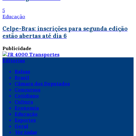
5
Educação
Celpe-Bras: inscrições para segunda edição
estão abertas até dia 6
Publicidade
Editorias
Balsas
Brasil
Câmara dos Deputados
Concursos
Cotidiano
Cultura
Economia
Educação
Esportes
Geral
Ver todas