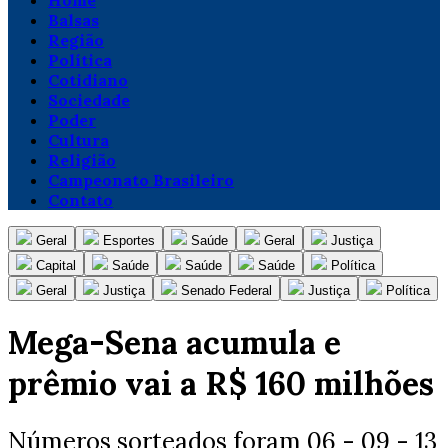
Home
Balsas
Região
Política
Cotidiano
Sociedade
Poder
Cultura
Religião
Campeonato Brasileiro
Contato
Geral
Esportes
Saúde
Geral
Justiça
Capital
Saúde
Saúde
Saúde
Política
Geral
Justiça
Senado Federal
Justiça
Política
Mega-Sena acumula e
prêmio vai a R$ 160 milhões
Números sorteados foram 06 - 09 - 13