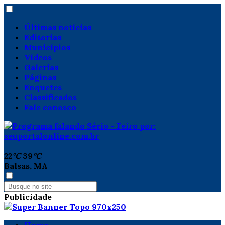
Últimas notícias
Editorias
Municípios
Vídeos
Galerias
Páginas
Enquetes
Classificados
Fale conosco
22
°C
39
°C
Balsas, MA
Publicidade