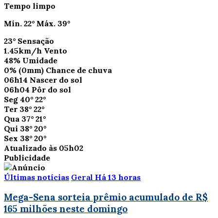
Tempo limpo
Mín.
22°
Máx.
39°
23°
Sensação
1.45km/h
Vento
48%
Umidade
0%
(0mm)
Chance de chuva
06h14
Nascer do sol
06h04
Pôr do sol
Seg
40°
22°
Ter
38°
22°
Qua
37°
21°
Qui
38°
20°
Sex
38°
20°
Atualizado às 05h02
Publicidade
Últimas notícias
Geral
Há 13 horas
Mega-Sena sorteia prêmio acumulado de R$
165 milhões neste domingo