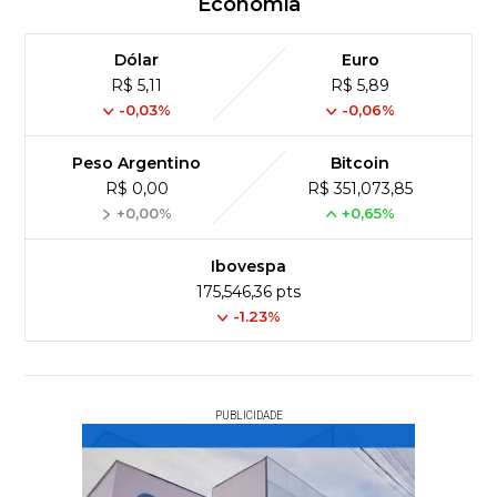
Economia
Dólar
Euro
R$ 5,11
R$ 5,89
-0,03%
-0,06%
Peso Argentino
Bitcoin
R$ 0,00
R$ 351,073,85
+0,00%
+0,65%
Ibovespa
175,546,36 pts
-1.23%
PUBLICIDADE