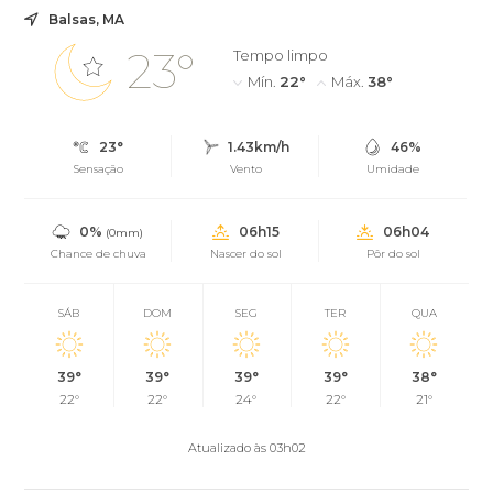
Balsas, MA
23°
Tempo limpo
Mín.
22°
Máx.
38°
23°
1.43km/h
46%
Sensação
Vento
Umidade
0%
06h15
06h04
(0mm)
Chance de chuva
Nascer do sol
Pôr do sol
SÁB
DOM
SEG
TER
QUA
39°
39°
39°
39°
38°
22°
22°
24°
22°
21°
Atualizado às 03h02