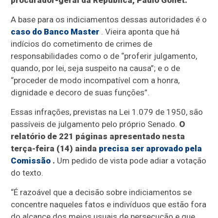
procurador-geral da República, Paulo Gonet.
A base para os indiciamentos dessas autoridades é o
caso do Banco Master
. Vieira aponta que há
indícios do cometimento de crimes de
responsabilidades como o de “proferir julgamento,
quando, por lei, seja suspeito na causa”; e o de
“proceder de modo incompatível com a honra,
dignidade e decoro de suas funções”.
Essas infrações, previstas na Lei 1.079 de 1950, são
passíveis de julgamento pelo próprio Senado.
O
relatório de 221 páginas apresentado nesta
terça-feira (14) ainda
precisa ser aprovado pela
Comissão
.
Um pedido de vista pode adiar a votação
do texto.
“É razoável que a decisão sobre indiciamentos se
concentre naqueles fatos e indivíduos que estão fora
do alcance dos meios usuais de persecução e que