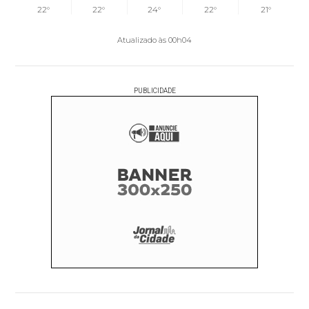
22°
22°
24°
22°
21°
Atualizado às 00h04
PUBLICIDADE