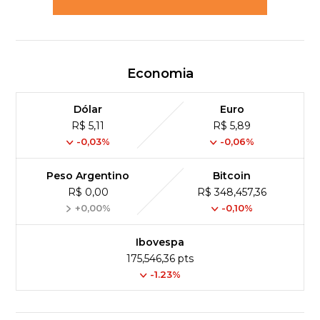
Economia
Dólar
Euro
R$ 5,11
R$ 5,89
-0,03%
-0,06%
Peso Argentino
Bitcoin
R$ 0,00
R$ 348,457,36
+0,00%
-0,10%
Ibovespa
175,546,36 pts
-1.23%