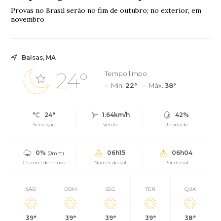
Provas no Brasil serão no fim de outubro; no exterior, em
novembro
Balsas, MA
24°
Tempo limpo
Mín.
22°
Máx.
38°
24°
1.64km/h
42%
Sensação
Vento
Umidade
0%
06h15
06h04
(0mm)
Chance de chuva
Nascer do sol
Pôr do sol
SÁB
DOM
SEG
TER
QUA
39°
39°
39°
39°
38°