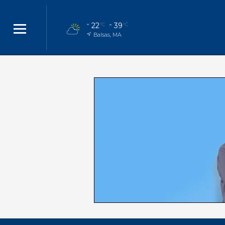
22
39
°C
°C
Balsas, MA