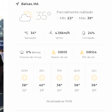
Balsas, MA
35°
Parcialmente nublado
Mín.
22°
Máx.
39°
34°
4.36km/h
24%
Sensação
Vento
Umidade
0%
06h15
06h04
(0mm)
Chance de chuva
Nascer do sol
Pôr do sol
DOM
SEG
TER
QUA
QUI
38°
40°
38°
38°
38°
22°
23°
24°
20°
20°
Atualizado às 11h02