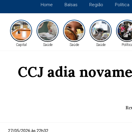
Home
Balsas
Região
Política
Capital
Saúde
Saúde
Saúde
Polític
CCJ adia novame
Re
27/05/2026 às 22h32