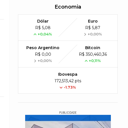
Economia
Dólar
Euro
R$ 5,08
R$ 5,87
+0,04%
+0,00%
Peso Argentino
Bitcoin
R$ 0,00
R$ 350,460,36
+0,00%
+0,11%
Ibovespa
172,513,42 pts
-1.73%
PUBLICIDADE