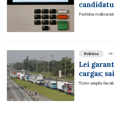
candidatur
Partidos realizara
Política
Há 
Lei garan
cargas; s
Texto amplia fisca