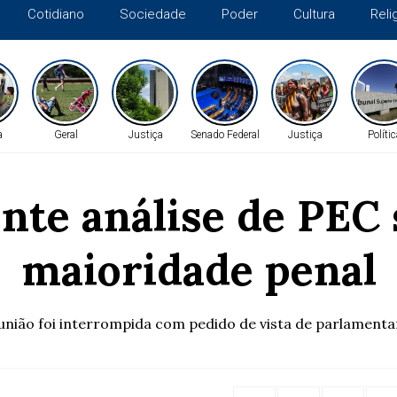
Cotidiano
Sociedade
Poder
Cultura
Reli
a
Geral
Justiça
Senado Federal
Justiça
Políti
nte análise de PEC 
maioridade penal
união foi interrompida com pedido de vista de parlamenta