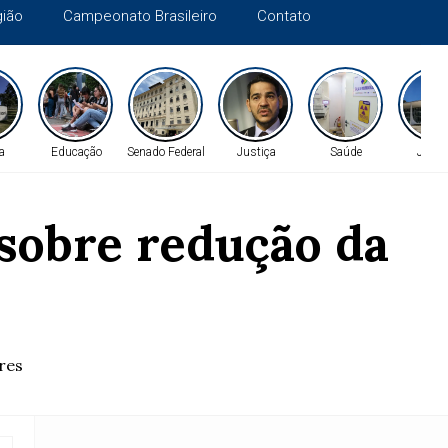
gião
Campeonato Brasileiro
Contato
ca
Educação
Senado Federal
Justiça
Saúde
Justi
sobre redução da
res