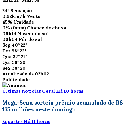
24°
Sensação
0.62km/h
Vento
45%
Umidade
0%
(0mm)
Chance de chuva
06h14
Nascer do sol
06h04
Pôr do sol
Seg
40°
22°
Ter
38°
22°
Qua
37°
21°
Qui
38°
20°
Sex
38°
20°
Atualizado às 02h02
Publicidade
Últimas notícias
Geral
Há 10 horas
Mega-Sena sorteia prêmio acumulado de R$
165 milhões neste domingo
Esportes
Há 11 horas