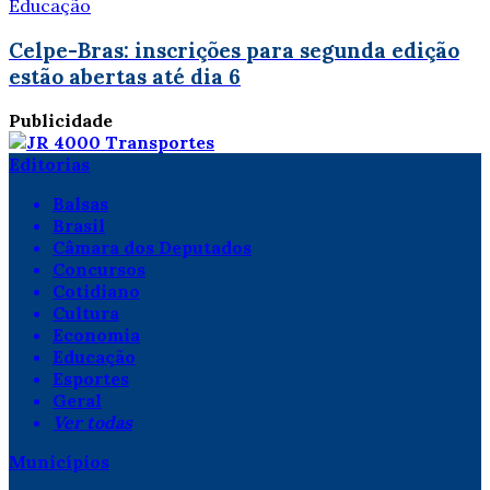
Educação
Celpe-Bras: inscrições para segunda edição
estão abertas até dia 6
Publicidade
Editorias
Balsas
Brasil
Câmara dos Deputados
Concursos
Cotidiano
Cultura
Economia
Educação
Esportes
Geral
Ver todas
Municípios