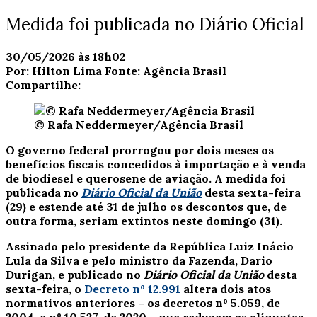
Medida foi publicada no Diário Oficial
30/05/2026 às 18h02
Por:
Hilton Lima
Fonte:
Agência Brasil
Compartilhe:
© Rafa Neddermeyer/Agência Brasil
O governo federal prorrogou por dois meses os
benefícios fiscais concedidos à importação e à venda
de biodiesel e querosene de aviação.
A medida foi
publicada no
Diário Oficial da União
desta sexta-feira
(29) e estende até 31 de julho os descontos que, de
outra forma, seriam extintos neste domingo (31).
Assinado pelo presidente da República Luiz Inácio
Lula da Silva e pelo ministro da Fazenda, Dario
Durigan, e publicado no
Diário Oficial da União
desta
sexta-feira, o
Decreto nº 12.991
altera dois atos
normativos anteriores – os decretos nº 5.059, de
2004, e nº 10.527, de 2020 – que reduzem as alíquotas