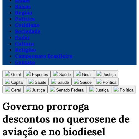
Home
Balsas
Região
Política
Cotidiano
Sociedade
Poder
Cultura
Religião
Campeonato Brasileiro
Contato
Geral
Esportes
Saúde
Geral
Justiça
Capital
Saúde
Saúde
Saúde
Política
Geral
Justiça
Senado Federal
Justiça
Política
Governo prorroga
descontos no querosene de
aviação e no biodiesel