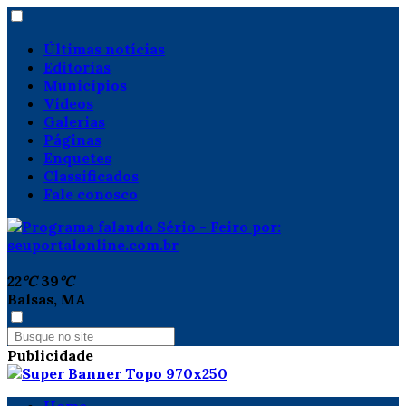
Últimas notícias
Editorias
Municípios
Vídeos
Galerias
Páginas
Enquetes
Classificados
Fale conosco
22
°C
39
°C
Balsas, MA
Publicidade