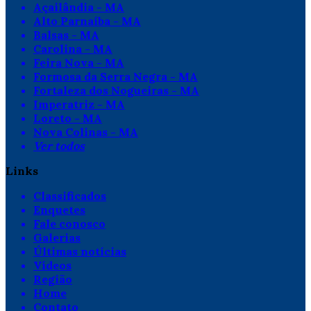
Açailândia - MA
Alto Parnaíba - MA
Balsas - MA
Carolina - MA
Feira Nova - MA
Formosa da Serra Negra - MA
Fortaleza dos Nogueiras - MA
Imperatriz - MA
Loreto - MA
Nova Colinas - MA
Ver todos
Links
Classificados
Enquetes
Fale conosco
Galerias
Últimas notícias
Vídeos
Região
Home
Contato