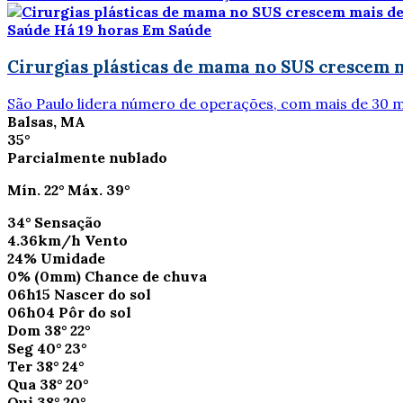
Saúde
Há 19 horas
Em Saúde
Cirurgias plásticas de mama no SUS crescem 
São Paulo lidera número de operações, com mais de 30 
Balsas, MA
35°
Parcialmente nublado
Mín.
22°
Máx.
39°
34°
Sensação
4.36km/h
Vento
24%
Umidade
0%
(0mm)
Chance de chuva
06h15
Nascer do sol
06h04
Pôr do sol
Dom
38°
22°
Seg
40°
23°
Ter
38°
24°
Qua
38°
20°
Qui
38°
20°