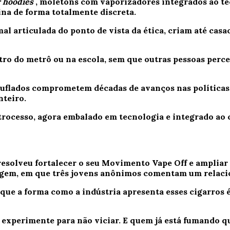
r hoodies
, moletons com vaporizadores integrados ao tec
ina de forma totalmente discreta.
l articulada do ponto de vista da ética, criam até casa
ro do metrô ou na escola, sem que outras pessoas perce
uflados comprometem décadas de avanços nas políticas d
nteiro.
trocesso, agora embalado em tecnologia e integrado ao c
esolveu fortalecer o seu Movimento Vape Off e ampliar 
tagem, em que três jovens anônimos comentam um relac
e que a forma como a indústria apresenta esses cigarros
xperimente para não viciar. E quem já está fumando que