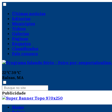
Últimas notícias
Editorias
Municípios
Vídeos
Galerias
Páginas
Enquetes
Classificados
Fale conosco
22
°C
39
°C
Balsas, MA
Publicidade
Home