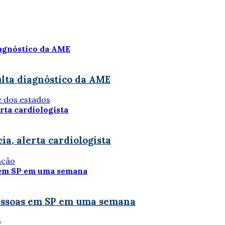
ulta diagnóstico da AME
e dos estados
ia, alerta cardiologista
ação
essoas em SP em uma semana
o