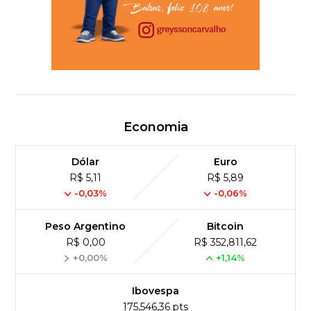
Economia
Dólar
Euro
R$ 5,11
R$ 5,89
-0,03%
-0,06%
Peso Argentino
Bitcoin
R$ 0,00
R$ 352,811,62
+0,00%
+1,14%
Ibovespa
175,546,36 pts