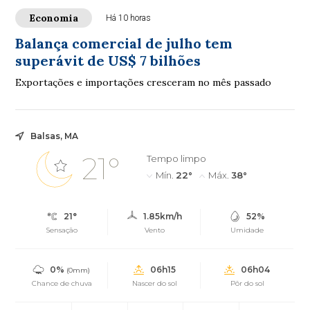
Economia
Há 10 horas
Balança comercial de julho tem
superávit de US$ 7 bilhões
Exportações e importações cresceram no mês passado
Balsas, MA
21°
Tempo limpo
Mín.
22°
Máx.
38°
21°
1.85km/h
52%
Sensação
Vento
Umidade
0%
06h15
06h04
(0mm)
Chance de chuva
Nascer do sol
Pôr do sol