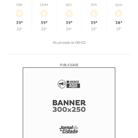
SÁB
DOM
SEG
TER
QUA
39°
39°
39°
39°
38°
22°
22°
24°
22°
21°
Atualizado às 06h02
PUBLICIDADE