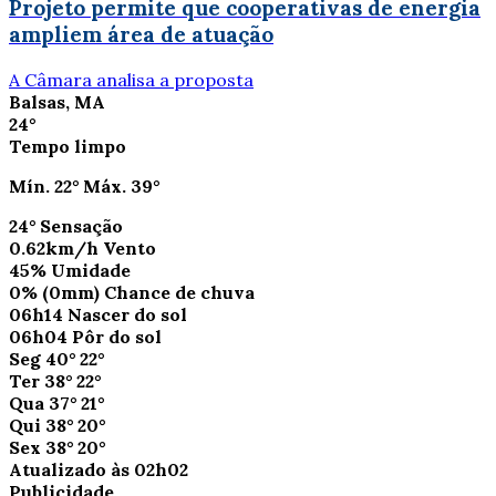
Projeto permite que cooperativas de energia
ampliem área de atuação
A Câmara analisa a proposta
Balsas, MA
24°
Tempo limpo
Mín.
22°
Máx.
39°
24°
Sensação
0.62km/h
Vento
45%
Umidade
0%
(0mm)
Chance de chuva
06h14
Nascer do sol
06h04
Pôr do sol
Seg
40°
22°
Ter
38°
22°
Qua
37°
21°
Qui
38°
20°
Sex
38°
20°
Atualizado às 02h02
Publicidade