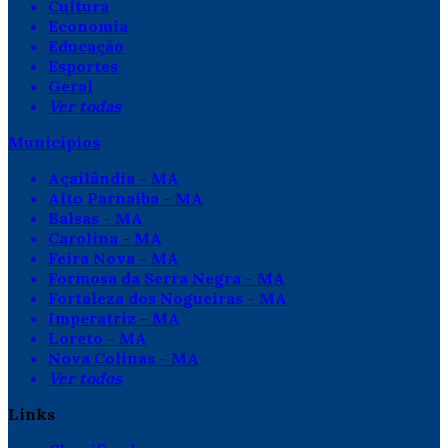
Cultura
Economia
Educação
Esportes
Geral
Ver todas
Municípios
Açailândia - MA
Alto Parnaíba - MA
Balsas - MA
Carolina - MA
Feira Nova - MA
Formosa da Serra Negra - MA
Fortaleza dos Nogueiras - MA
Imperatriz - MA
Loreto - MA
Nova Colinas - MA
Ver todos
Links