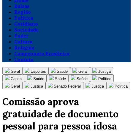
Home
Balsas
Região
Política
Cotidiano
Sociedade
Poder
Cultura
Religião
Campeonato Brasileiro
Contato
Geral
Esportes
Saúde
Geral
Justiça
Capital
Saúde
Saúde
Saúde
Política
Geral
Justiça
Senado Federal
Justiça
Política
Comissão aprova
gratuidade de documento
pessoal para pessoa idosa