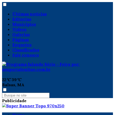
Últimas notícias
Editorias
Municípios
Vídeos
Galerias
Páginas
Enquetes
Classificados
Fale conosco
22
°C
39
°C
Balsas, MA
Publicidade