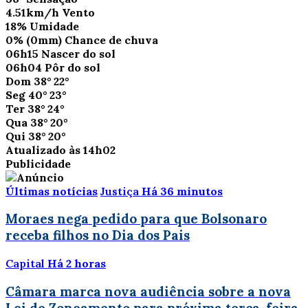
4.51km/h
Vento
18%
Umidade
0%
(0mm)
Chance de chuva
06h15
Nascer do sol
06h04
Pôr do sol
Dom
38°
22°
Seg
40°
23°
Ter
38°
24°
Qua
38°
20°
Qui
38°
20°
Atualizado às 14h02
Publicidade
Últimas notícias
Justiça
Há 36 minutos
Moraes nega pedido para que Bolsonaro
receba filhos no Dia dos Pais
Capital
Há 2 horas
Câmara marca nova audiência sobre a nova
Lei de Zoneamento para próxima terça-feira