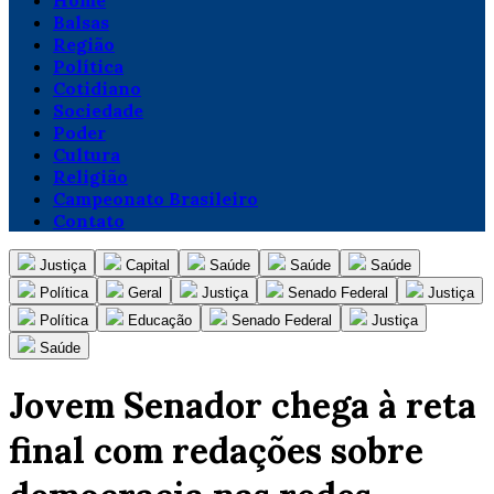
Home
Balsas
Região
Política
Cotidiano
Sociedade
Poder
Cultura
Religião
Campeonato Brasileiro
Contato
Justiça
Capital
Saúde
Saúde
Saúde
Política
Geral
Justiça
Senado Federal
Justiça
Política
Educação
Senado Federal
Justiça
Saúde
Jovem Senador chega à reta
final com redações sobre