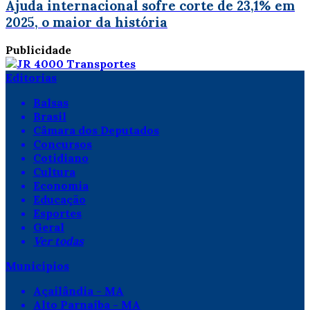
Ajuda internacional sofre corte de 23,1% em
2025, o maior da história
Publicidade
Editorias
Balsas
Brasil
Câmara dos Deputados
Concursos
Cotidiano
Cultura
Economia
Educação
Esportes
Geral
Ver todas
Municípios
Açailândia - MA
Alto Parnaíba - MA