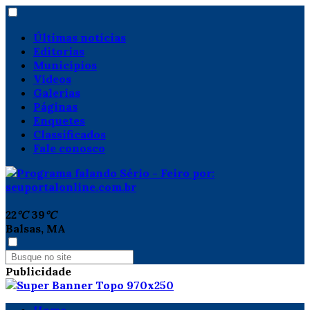
Últimas notícias
Editorias
Municípios
Vídeos
Galerias
Páginas
Enquetes
Classificados
Fale conosco
22
°C
39
°C
Balsas, MA
Publicidade