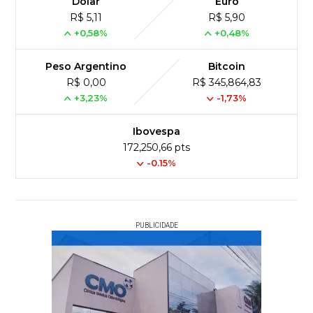
Dólar
Euro
R$ 5,11
R$ 5,90
+0,58%
+0,48%
Peso Argentino
Bitcoin
R$ 0,00
R$ 345,864,83
+3,23%
-1,73%
Ibovespa
172,250,66 pts
-0.15%
PUBLICIDADE