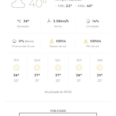
40°
Mín.
22°
Máx.
40°
38°
3.38km/h
14%
Sensação
Vento
Umidade
0%
06h14
06h04
(0mm)
Chance de chuva
Nascer do sol
Pôr do sol
TER
QUA
QUI
SEX
SÁB
38°
37°
37°
38°
39°
22°
21°
22°
21°
22°
Atualizado às 15h02
PUBLICIDADE