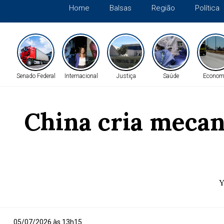
Home
Balsas
Região
Política
Senado Federal
Internacional
Justiça
Saúde
Econom
China cria mecan
Y
05/07/2026 às 13h15