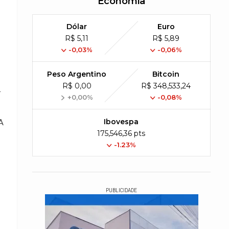
Economia
Dólar
Euro
R$ 5,11
R$ 5,89
-0,03%
-0,06%
Peso Argentino
Bitcoin
R$ 0,00
R$ 348,533,24
.
+0,00%
-0,08%
Ibovespa
A
175,546,36 pts
-1.23%
PUBLICIDADE