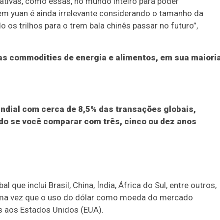
iativas, como essas, no mundo inteiro para poder
em yuan é ainda irrelevante considerando o tamanho da
os trilhos para o trem bala chinês passar no futuro”,
s commodities de energia e alimentos, em sua maioria
ndial com cerca de 8,5% das transações globais,
do se você comparar com três, cinco ou dez anos
que inclui Brasil, China, Índia, África do Sul, entre outros,
a vez que o uso do dólar como moeda do mercado
s aos Estados Unidos (EUA).