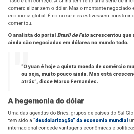
“Isso é um começo. A China tem feito uma série de inic
comercializar sem o dólar. Mas o montante negociado 
economia global. É como se eles estivessem construindo 
comentou.
O analista do portal
Brasil de Fato
acrescentou que a
ainda são negociadas em dólares no mundo todo.
“O yuan é hoje a quinta moeda de comércio mu
ou seja, muito pouco ainda. Mas está crescen
atrás”, disse Marco Fernandes.
A hegemonia do dólar
Uma das agendas do Brics, grupos de países do Sul Global 
tem sido a
“desdolarização” da economia mundial
um
internacional concede vantagens econômicas e política