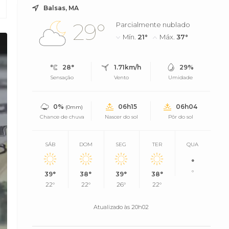
Balsas, MA
29°
Parcialmente nublado
Mín.
21°
Máx.
37°
28°
1.71km/h
29%
Sensação
Vento
Umidade
0%
06h15
06h04
(0mm)
Chance de chuva
Nascer do sol
Pôr do sol
SÁB
DOM
SEG
TER
QUA
°
°
39°
38°
39°
38°
22°
22°
26°
22°
Atualizado às 20h02