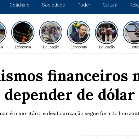
Cotidiano
Sociedade
Poder
Cultura
Reli
ia
Economia
Educação
Economia
Educação
Justiç
ismos financeiros n
depender de dólar
uan é minoritário e desdolarização segue fora do horizon