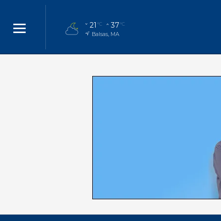
21
37
°C
°C
Balsas, MA