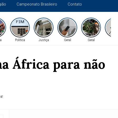
gião
Campeonato Brasileiro
Contato
a
Política
Justiça
Geral
Geral
Gera
a África para não
te