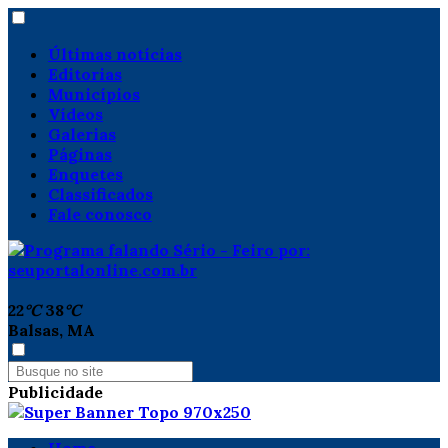
Últimas notícias
Editorias
Municípios
Vídeos
Galerias
Páginas
Enquetes
Classificados
Fale conosco
22
°C
38
°C
Balsas, MA
Publicidade