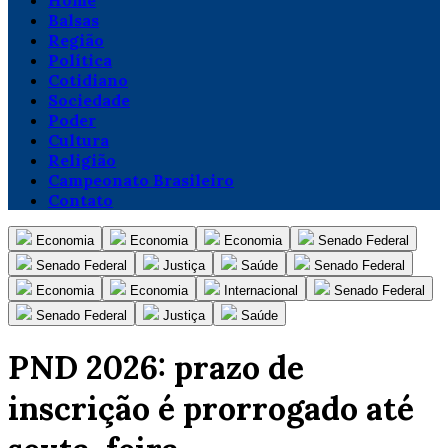
Home
Balsas
Região
Política
Cotidiano
Sociedade
Poder
Cultura
Religião
Campeonato Brasileiro
Contato
Economia
Economia
Economia
Senado Federal
Senado Federal
Justiça
Saúde
Senado Federal
Economia
Economia
Internacional
Senado Federal
Senado Federal
Justiça
Saúde
PND 2026: prazo de
inscrição é prorrogado até