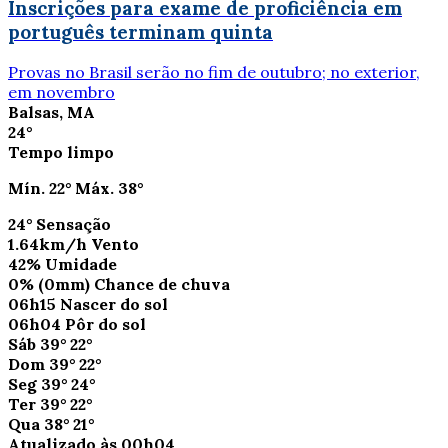
Inscrições para exame de proficiência em
português terminam quinta
Provas no Brasil serão no fim de outubro; no exterior,
em novembro
Balsas, MA
24°
Tempo limpo
Mín.
22°
Máx.
38°
24°
Sensação
1.64km/h
Vento
42%
Umidade
0%
(0mm)
Chance de chuva
06h15
Nascer do sol
06h04
Pôr do sol
Sáb
39°
22°
Dom
39°
22°
Seg
39°
24°
Ter
39°
22°
Qua
38°
21°
Atualizado às 00h04