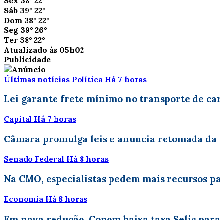
Sex
38°
22°
Sáb
39°
22°
Dom
38°
22°
Seg
39°
26°
Ter
38°
22°
Atualizado às 05h02
Publicidade
Últimas notícias
Política
Há 7 horas
Lei garante frete mínimo no transporte de ca
Capital
Há 7 horas
Câmara promulga leis e anuncia retomada da 
Senado Federal
Há 8 horas
Na CMO, especialistas pedem mais recursos p
Economia
Há 8 horas
Em nova redução, Copom baixa taxa Selic para