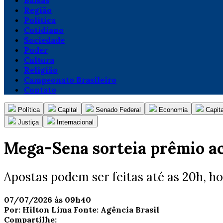
Balsas
Região
Política
Cotidiano
Sociedade
Poder
Cultura
Religião
Campeonato Brasileiro
Contato
Política
Capital
Senado Federal
Economia
Capita
Justiça
Internacional
Mega-Sena sorteia prêmio ac
Apostas podem ser feitas até as 20h, hor
07/07/2026 às 09h40
Por:
Hilton Lima
Fonte:
Agência Brasil
Compartilhe: