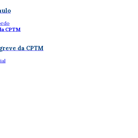
aulo
ordo
 greve da CPTM
ial