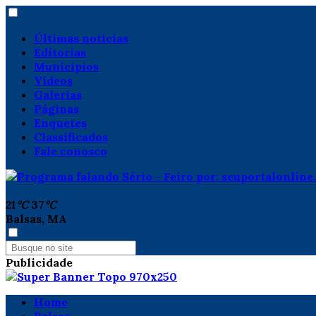
Últimas notícias
Editorias
Municípios
Vídeos
Galerias
Páginas
Enquetes
Classificados
Fale conosco
21
°C
37
°C
Balsas, MA
Publicidade
Home