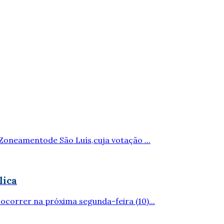
Zoneamentode São Luís,cuja votação ...
lica
correr na próxima segunda-feira (10)...