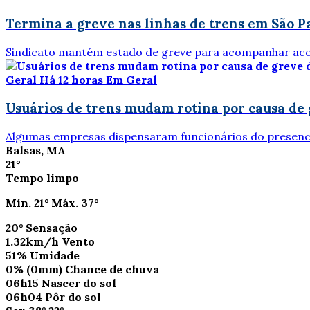
Termina a greve nas linhas de trens em São P
Sindicato mantém estado de greve para acompanhar ac
Geral
Há 12 horas
Em Geral
Usuários de trens mudam rotina por causa de
Algumas empresas dispensaram funcionários do presenc
Balsas, MA
21°
Tempo limpo
Mín.
21°
Máx.
37°
20°
Sensação
1.32km/h
Vento
51%
Umidade
0%
(0mm)
Chance de chuva
06h15
Nascer do sol
06h04
Pôr do sol