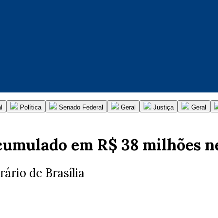
l
Política
Senado Federal
Geral
Justiça
Geral
umulado em R$ 38 milhões ne
ário de Brasília