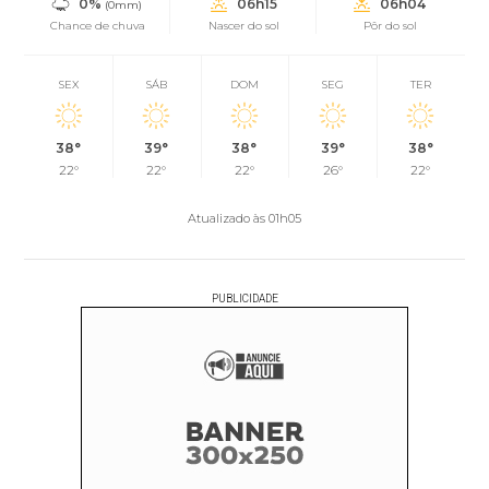
0%
06h15
06h04
(0mm)
Chance de chuva
Nascer do sol
Pôr do sol
SEX
SÁB
DOM
SEG
TER
38°
39°
38°
39°
38°
22°
22°
22°
26°
22°
Atualizado às 01h05
PUBLICIDADE