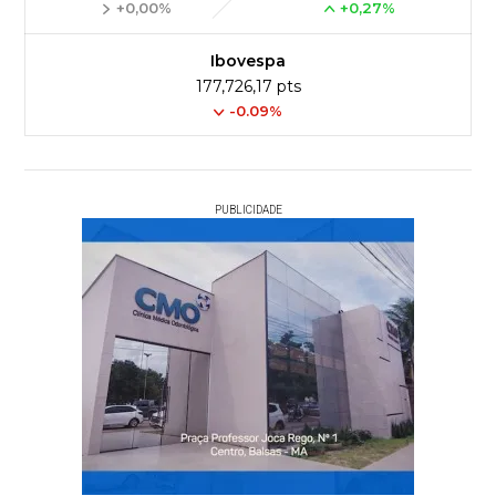
+0,00%
+0,27%
Ibovespa
177,726,17 pts
-0.09%
PUBLICIDADE