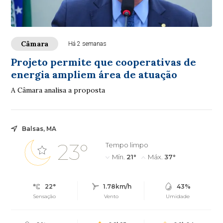
Câmara
Há 2 semanas
Projeto permite que cooperativas de
energia ampliem área de atuação
A Câmara analisa a proposta
Balsas, MA
23°
Tempo limpo
Mín.
21°
Máx.
37°
22°
1.78km/h
43%
Sensação
Vento
Umidade