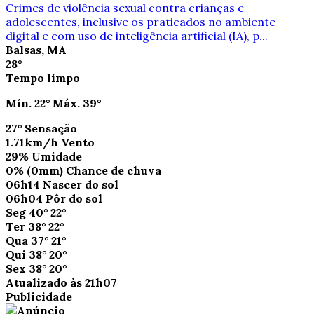
Crimes de violência sexual contra crianças e
adolescentes, inclusive os praticados no ambiente
digital e com uso de inteligência artificial (IA), p...
Balsas, MA
28°
Tempo limpo
Mín.
22°
Máx.
39°
27°
Sensação
1.71km/h
Vento
29%
Umidade
0%
(0mm)
Chance de chuva
06h14
Nascer do sol
06h04
Pôr do sol
Seg
40°
22°
Ter
38°
22°
Qua
37°
21°
Qui
38°
20°
Sex
38°
20°
Atualizado às 21h07
Publicidade