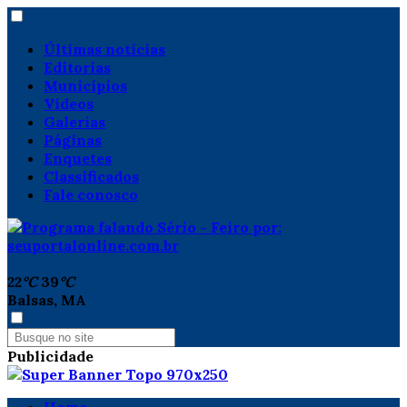
Últimas notícias
Editorias
Municípios
Vídeos
Galerias
Páginas
Enquetes
Classificados
Fale conosco
22
°C
39
°C
Balsas, MA
Publicidade