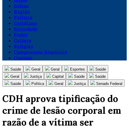
Home
Balsas
Região
Política
Cotidiano
Sociedade
Poder
Cultura
Religião
Campeonato Brasileiro
Contato
Saúde
Geral
Geral
Esportes
Saúde
Geral
Justiça
Capital
Saúde
Saúde
Saúde
Política
Geral
Justiça
Senado Federal
CDH aprova tipificação do
crime de lesão corporal em
razão de a vítima ser