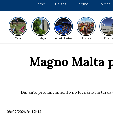
Home
Balsas
Região
Política
Geral
Justiça
Senado Federal
Justiça
Polític
Magno Malta p
Durante pronunciamento no Plenário na terça-fe
08/07/2026 às 17h14