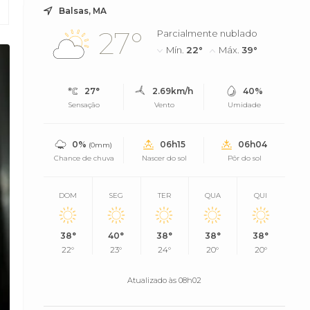
Balsas, MA
27°
Parcialmente nublado
Mín.
22°
Máx.
39°
27°
2.69km/h
40%
Sensação
Vento
Umidade
0%
06h15
06h04
(0mm)
Chance de chuva
Nascer do sol
Pôr do sol
DOM
SEG
TER
QUA
QUI
38°
40°
38°
38°
38°
22°
23°
24°
20°
20°
Atualizado às 08h02