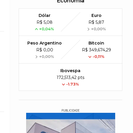
Economia
Dólar
Euro
R$ 5,08
R$ 5,87
+0,04%
+0,00%
Peso Argentino
Bitcoin
R$ 0,00
R$ 349,674,29
+0,00%
-0,11%
Ibovespa
172,513,42 pts
-1.73%
PUBLICIDADE