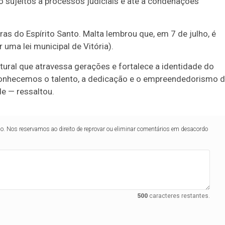
o sujeitos a processos judiciais e até a condenações
 do Espírito Santo. Malta lembrou que, em 7 de julho, é
 uma lei municipal de Vitória).
ural que atravessa gerações e fortalece a identidade do
econhecemos o talento, a dedicação e o empreendedorismo 
e — ressaltou.
lo. Nos reservamos ao direito de reprovar ou eliminar comentários em desacordo
500
caracteres restantes.