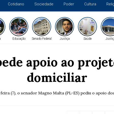
Cotidiano
Sociedade
Poder
Cultura
Reli
a
Educação
Senado Federal
Justiça
Saúde
Justiç
ede apoio ao projet
domiciliar
ira (7), o senador Magno Malta (PL-ES) pediu o apoio dos 