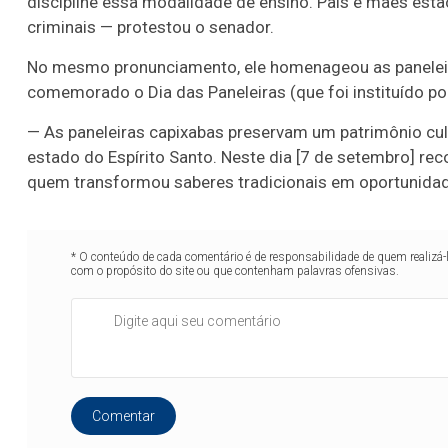
discipline essa modalidade de ensino. Pais e mães estã
criminais — protestou o senador.
No mesmo pronunciamento, ele homenageou as paneleiras
comemorado o Dia das Paneleiras (que foi instituído por
— As paneleiras capixabas preservam um patrimônio cult
estado do Espírito Santo. Neste dia [7 de setembro] r
quem transformou saberes tradicionais em oportunidad
* O conteúdo de cada comentário é de responsabilidade de quem realizá-
com o propósito do site ou que contenham palavras ofensivas.
Comentar