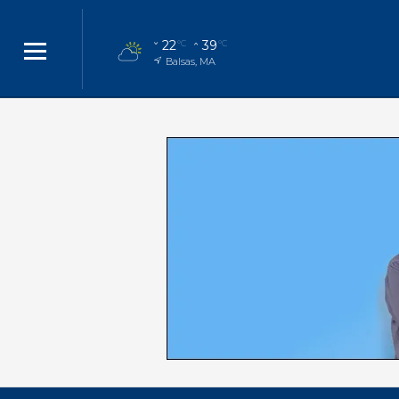
22
39
°C
°C
Balsas, MA