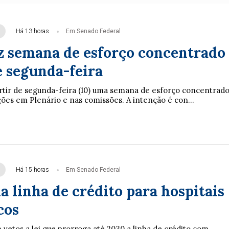
Há 13 horas
Em Senado Federal
z semana de esforço concentrado
e segunda-feira
rtir de segunda-feira (10) uma semana de esforço concentrad
ções em Plenário e nas comissões. A intenção é con...
Há 15 horas
Em Senado Federal
 linha de crédito para hospitais
cos
vetos a lei que prorroga até 2030 a linha de crédito com