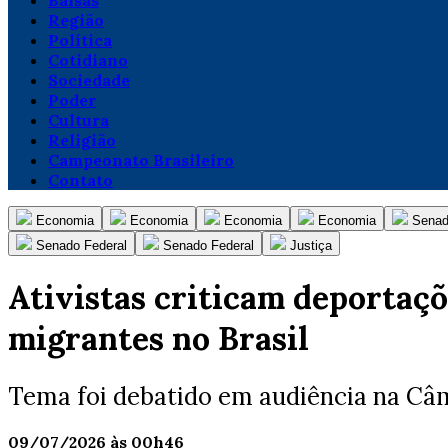
Balsas
Região
Política
Cotidiano
Sociedade
Poder
Cultura
Religião
Campeonato Brasileiro
Contato
Economia
Economia
Economia
Economia
Senad
Senado Federal
Senado Federal
Justiça
Ativistas criticam deportaç
migrantes no Brasil
Tema foi debatido em audiência na Câ
09/07/2026 às 00h46