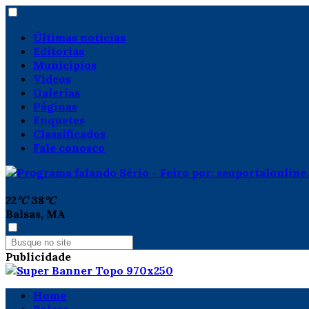
Últimas notícias
Editorias
Municípios
Vídeos
Galerias
Páginas
Enquetes
Classificados
Fale conosco
22
°C
38
°C
Balsas, MA
Publicidade
Home