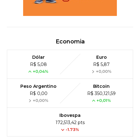
Economia
Dólar
Euro
R$ 5,08
R$ 5,87
+0,04%
+0,00%
Peso Argentino
Bitcoin
R$ 0,00
R$ 350,121,59
+0,00%
+0,01%
Ibovespa
172,513,42 pts
-1.73%