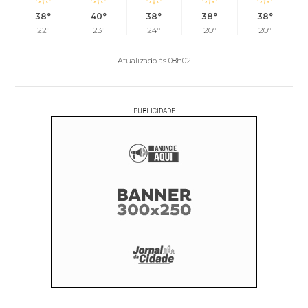
38°
40°
38°
38°
38°
22°
23°
24°
20°
20°
Atualizado às 08h02
PUBLICIDADE