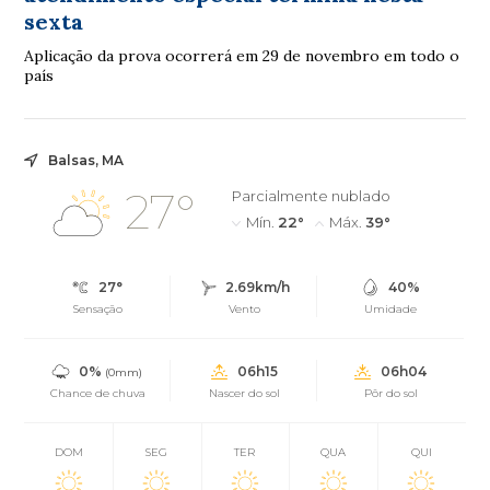
sexta
Aplicação da prova ocorrerá em 29 de novembro em todo o
país
Balsas, MA
27°
Parcialmente nublado
Mín.
22°
Máx.
39°
27°
2.69km/h
40%
Sensação
Vento
Umidade
0%
06h15
06h04
(0mm)
Chance de chuva
Nascer do sol
Pôr do sol
DOM
SEG
TER
QUA
QUI