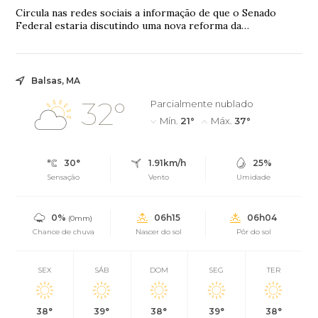
Circula nas redes sociais a informação de que o Senado
Federal estaria discutindo uma nova reforma da
aposentadoria que elevaria a idade mínima par...
Balsas, MA
32°
Parcialmente nublado
Mín.
21°
Máx.
37°
30°
1.91km/h
25%
Sensação
Vento
Umidade
0%
06h15
06h04
(0mm)
Chance de chuva
Nascer do sol
Pôr do sol
SEX
SÁB
DOM
SEG
TER
38°
39°
38°
39°
38°