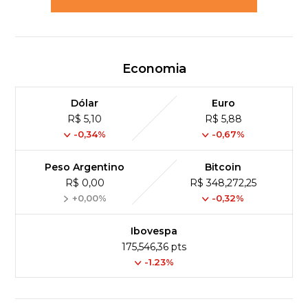
Economia
Dólar
Euro
R$ 5,10
R$ 5,88
-0,34%
-0,67%
Peso Argentino
Bitcoin
R$ 0,00
R$ 348,272,25
+0,00%
-0,32%
Ibovespa
175,546,36 pts
-1.23%