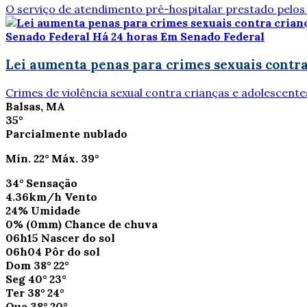
O serviço de atendimento pré-hospitalar prestado pelos
Senado Federal
Há 24 horas
Em Senado Federal
Lei aumenta penas para crimes sexuais contra
Crimes de violência sexual contra crianças e adolescentes, 
Balsas, MA
35°
Parcialmente nublado
Mín.
22°
Máx.
39°
34°
Sensação
4.36km/h
Vento
24%
Umidade
0%
(0mm)
Chance de chuva
06h15
Nascer do sol
06h04
Pôr do sol
Dom
38°
22°
Seg
40°
23°
Ter
38°
24°
Qua
38°
20°