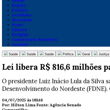
Balsas
Região
Política
Cotidiano
Sociedade
Poder
Cultura
Religião
Campeonato Brasileiro
Contato
Saúde
Saúde
Saúde
Política
Geral
Justiça
Lei libera R$ 816,6 milhões p
O presidente Luiz Inácio Lula da Silva s
Desenvolvimento do Nordeste (FDNE). O
04/07/2025 às 18h16
Por:
Hilton Lima
Fonte:
Agência Senado
Compartilhe: