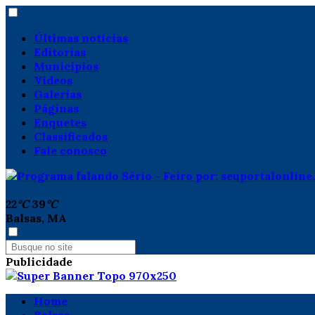
Últimas notícias
Editorias
Municípios
Vídeos
Galerias
Páginas
Enquetes
Classificados
Fale conosco
22
°C
39
°C
Balsas, MA
Publicidade
Home