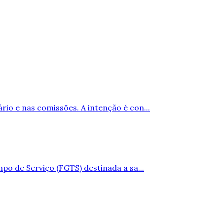
io e nas comissões. A intenção é con...
po de Serviço (FGTS) destinada a sa...