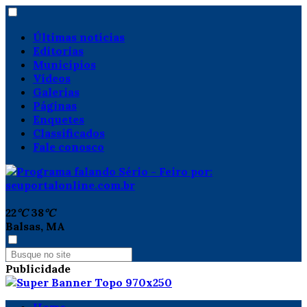
Últimas notícias
Editorias
Municípios
Vídeos
Galerias
Páginas
Enquetes
Classificados
Fale conosco
22
°C
38
°C
Balsas, MA
Publicidade