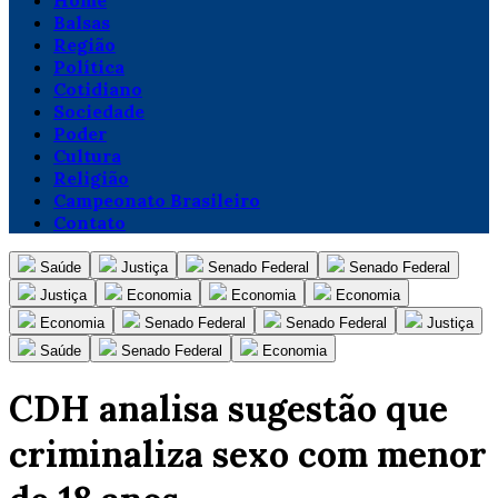
Home
Balsas
Região
Política
Cotidiano
Sociedade
Poder
Cultura
Religião
Campeonato Brasileiro
Contato
Saúde
Justiça
Senado Federal
Senado Federal
Justiça
Economia
Economia
Economia
Economia
Senado Federal
Senado Federal
Justiça
Saúde
Senado Federal
Economia
CDH analisa sugestão que
criminaliza sexo com menor