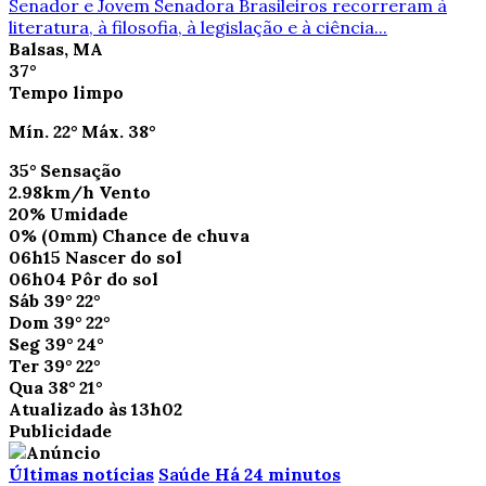
Senador e Jovem Senadora Brasileiros recorreram à
literatura, à filosofia, à legislação e à ciência...
Balsas, MA
37°
Tempo limpo
Mín.
22°
Máx.
38°
35°
Sensação
2.98km/h
Vento
20%
Umidade
0%
(0mm)
Chance de chuva
06h15
Nascer do sol
06h04
Pôr do sol
Sáb
39°
22°
Dom
39°
22°
Seg
39°
24°
Ter
39°
22°
Qua
38°
21°
Atualizado às 13h02
Publicidade
Últimas notícias
Saúde
Há 24 minutos