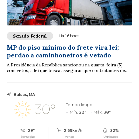
Senado Federal
Há 16 horas
MP do piso mínimo do frete vira lei;
perdão a caminhoneiros é vetado
A Presidência da República sancionou na quarta-feira (5),
com vetos, a lei que busca assegurar que contratantes de
caminhoneiros autônomos respeite...
Balsas, MA
30°
Tempo limpo
Mín.
22°
Máx.
38°
29°
2.69km/h
32%
Sensação
Vento
Umidade