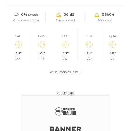
0%
06h15
06h04
(0mm)
Chance de chuva
Nascer do sol
Pôr do sol
SÁB
DOM
SEG
TER
QUA
39°
39°
39°
39°
38°
22°
22°
24°
22°
21°
Atualizado às 09h02
PUBLICIDADE