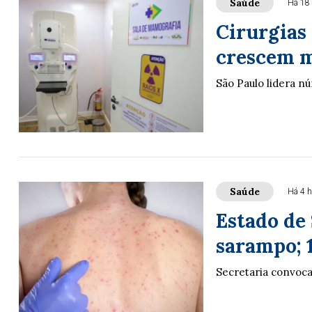
Saúde
Há 18
Cirurgias
crescem m
São Paulo lidera n
Saúde
Há 4 h
Estado de 
sarampo; 
Secretaria convoca