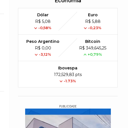
Economia
Dólar
Euro
R$ 5,08
R$ 5,88
-0,58%
-0,23%
Peso Argentino
Bitcoin
R$ 0,00
R$ 349,645,25
-3,12%
+0,79%
Ibovespa
172,529,83 pts
-1.73%
PUBLICIDADE