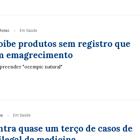
 horas
Em Saúde
oíbe produtos sem registro que
m emagrecimento
preender "ozempic natural"
ia
Em Saúde
ntra quase um terço de casos de
ilegal da medicina