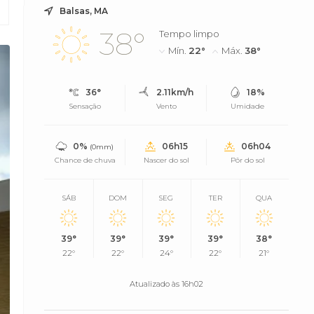
Balsas, MA
38°
Tempo limpo
Mín.
22°
Máx.
38°
36°
2.11km/h
18%
Sensação
Vento
Umidade
0%
06h15
06h04
(0mm)
Chance de chuva
Nascer do sol
Pôr do sol
SÁB
DOM
SEG
TER
QUA
39°
39°
39°
39°
38°
22°
22°
24°
22°
21°
Atualizado às 16h02