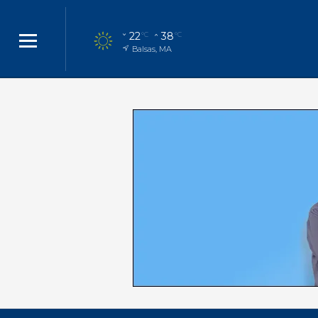
22
38
°C
°C
Balsas, MA