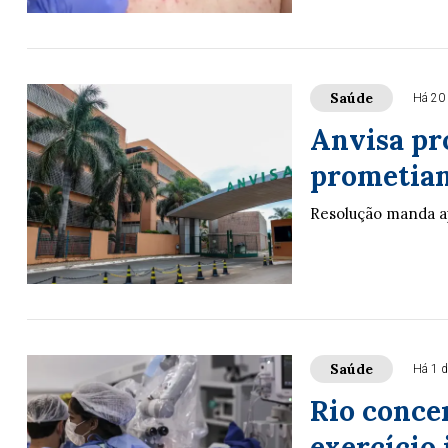
Saúde
Há 20
Anvisa pr
prometia
Resolução manda a
Saúde
Há 1 d
Rio conce
exercício 