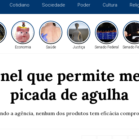
Cotidiano
Sociedade
Poder
Cultura
Reli
Economia
Saúde
Justiça
Senado Federal
Senado Fe
anel que permite me
picada de agulha
ndo a agência, nenhum dos produtos tem eficácia compr