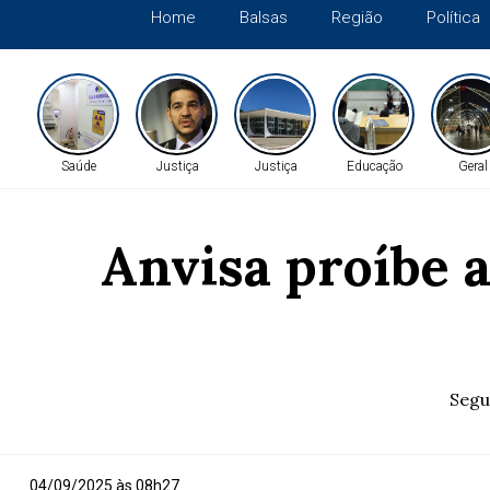
Home
Balsas
Região
Política
Saúde
Justiça
Justiça
Educação
Geral
Anvisa proíbe 
Segu
04/09/2025 às 08h27