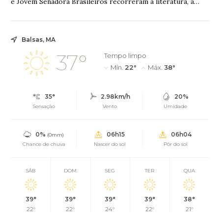
e Jovem Senadora Brasileiros recorreram à literatura, à
filosofia, à legislação e à ciência...
Balsas, MA
37°
Tempo limpo
Mín.
22°
Máx.
38°
35°
2.98km/h
20%
Sensação
Vento
Umidade
0%
06h15
06h04
(0mm)
Chance de chuva
Nascer do sol
Pôr do sol
SÁB
DOM
SEG
TER
QUA
39°
39°
39°
39°
38°
22°
22°
24°
22°
21°