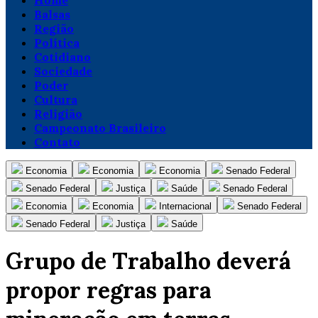
Home
Balsas
Região
Política
Cotidiano
Sociedade
Poder
Cultura
Religião
Campeonato Brasileiro
Contato
Economia
Economia
Economia
Senado Federal
Senado Federal
Justiça
Saúde
Senado Federal
Economia
Economia
Internacional
Senado Federal
Senado Federal
Justiça
Saúde
Grupo de Trabalho deverá
propor regras para