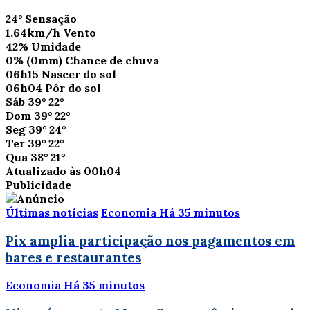
24°
Sensação
1.64km/h
Vento
42%
Umidade
0%
(0mm)
Chance de chuva
06h15
Nascer do sol
06h04
Pôr do sol
Sáb
39°
22°
Dom
39°
22°
Seg
39°
24°
Ter
39°
22°
Qua
38°
21°
Atualizado às 00h04
Publicidade
Últimas notícias
Economia
Há 35 minutos
Pix amplia participação nos pagamentos em
bares e restaurantes
Economia
Há 35 minutos