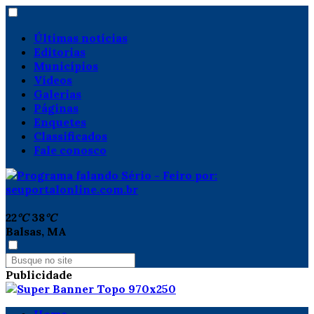
Últimas notícias
Editorias
Municípios
Vídeos
Galerias
Páginas
Enquetes
Classificados
Fale conosco
22
°C
38
°C
Balsas, MA
Publicidade