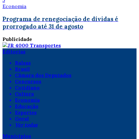
5
Economia
Programa de renegociação de dívidas é
prorrogado até 31 de agosto
Publicidade
Editorias
Balsas
Brasil
Câmara dos Deputados
Concursos
Cotidiano
Cultura
Economia
Educação
Esportes
Geral
Ver todas
Municípios