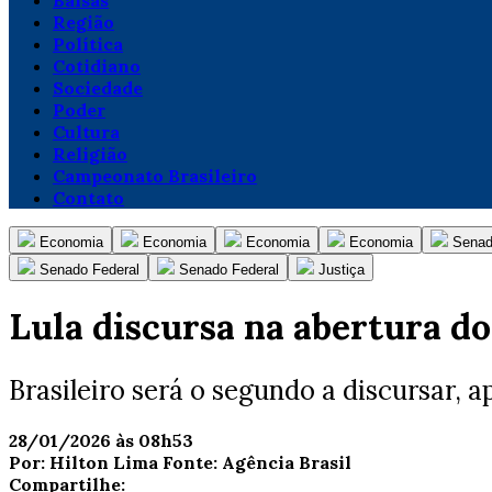
Balsas
Região
Política
Cotidiano
Sociedade
Poder
Cultura
Religião
Campeonato Brasileiro
Contato
Economia
Economia
Economia
Economia
Senad
Senado Federal
Senado Federal
Justiça
Lula discursa na abertura d
Brasileiro será o segundo a discursar,
28/01/2026 às 08h53
Por:
Hilton Lima
Fonte:
Agência Brasil
Compartilhe: