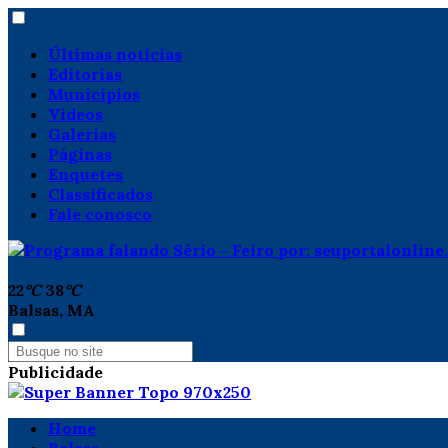
Últimas notícias
Editorias
Municípios
Vídeos
Galerias
Páginas
Enquetes
Classificados
Fale conosco
22
°C
38
°C
Balsas, MA
Publicidade
Home