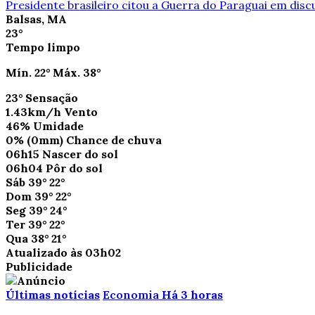
Presidente brasileiro citou a Guerra do Paraguai em disc
Balsas, MA
23°
Tempo limpo
Mín.
22°
Máx.
38°
23°
Sensação
1.43km/h
Vento
46%
Umidade
0%
(0mm)
Chance de chuva
06h15
Nascer do sol
06h04
Pôr do sol
Sáb
39°
22°
Dom
39°
22°
Seg
39°
24°
Ter
39°
22°
Qua
38°
21°
Atualizado às 03h02
Publicidade
Últimas notícias
Economia
Há 3 horas