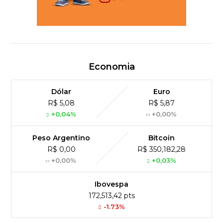
Economia
Dólar
Euro
R$ 5,08
R$ 5,87
+0,04%
+0,00%
Peso Argentino
Bitcoin
R$ 0,00
R$ 350,182,28
+0,00%
+0,03%
Ibovespa
172,513,42 pts
-1.73%