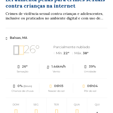
contra crianças na internet
Crimes de violência sexual contra crianças e adolescentes,
inclusive os praticados no ambiente digital e com uso de
inteligência artificial (IA), p...
Balsas, MA
26°
Parcialmente nublado
Mín.
22°
Máx.
38°
26°
1.44km/h
39%
Sensação
Vento
Umidade
0%
06h15
06h04
(0mm)
Chance de chuva
Nascer do sol
Pôr do sol
DOM
SEG
TER
QUA
QUI