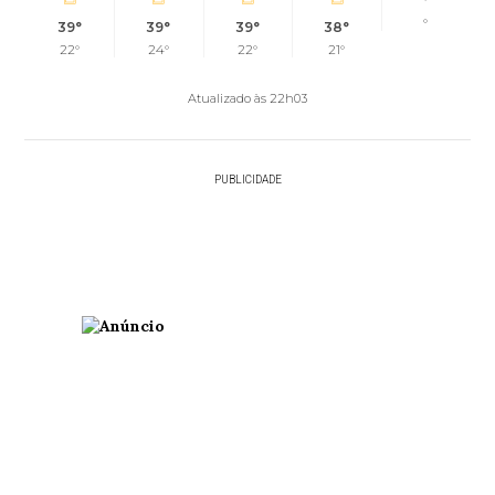
°
°
39°
39°
39°
38°
22°
24°
22°
21°
Atualizado às 22h03
PUBLICIDADE