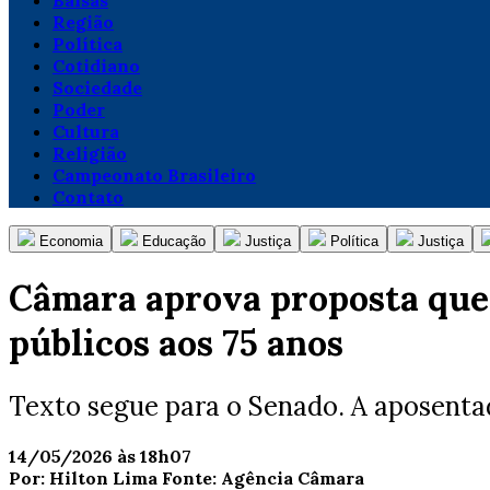
Balsas
Região
Política
Cotidiano
Sociedade
Poder
Cultura
Religião
Campeonato Brasileiro
Contato
Economia
Educação
Justiça
Política
Justiça
Câmara aprova proposta que
públicos aos 75 anos
Texto segue para o Senado. A aposentad
14/05/2026 às 18h07
Por:
Hilton Lima
Fonte:
Agência Câmara