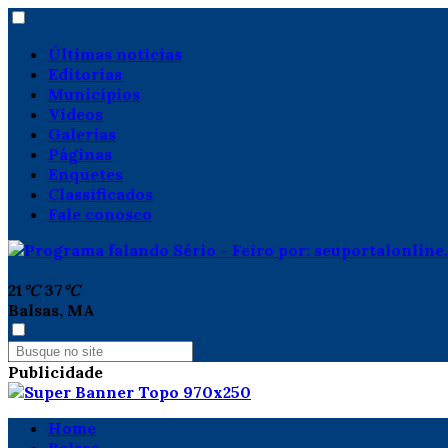
Últimas notícias
Editorias
Municípios
Vídeos
Galerias
Páginas
Enquetes
Classificados
Fale conosco
21
°C
37
°C
Balsas, MA
Publicidade
Home