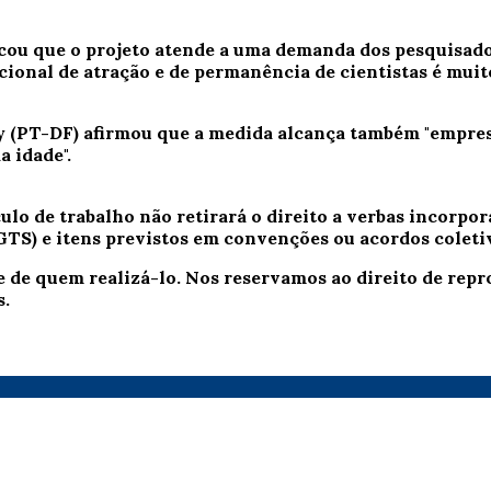
icou que o projeto atende a uma demanda dos pesquisado
cional de atração e de permanência de cientistas é muito
y (PT-DF) afirmou que a medida alcança também "empresa
a idade".
lo de trabalho não retirará o direito a verbas incorporad
GTS) e itens previstos em convenções ou acordos coleti
e de quem realizá-lo. Nos reservamos ao direito de re
s.