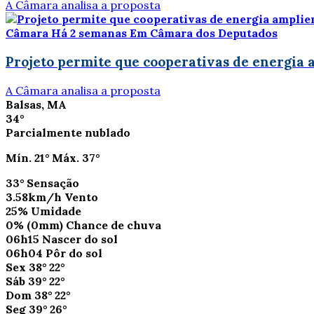
A Câmara analisa a proposta
Câmara
Há 2 semanas
Em Câmara dos Deputados
Projeto permite que cooperativas de energia 
A Câmara analisa a proposta
Balsas, MA
34°
Parcialmente nublado
Mín.
21°
Máx.
37°
33°
Sensação
3.58km/h
Vento
25%
Umidade
0%
(0mm)
Chance de chuva
06h15
Nascer do sol
06h04
Pôr do sol
Sex
38°
22°
Sáb
39°
22°
Dom
38°
22°
Seg
39°
26°