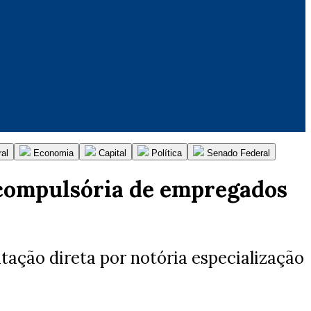
al
Economia
Capital
Política
Senado Federal
compulsória de empregados
ação direta por notória especialização