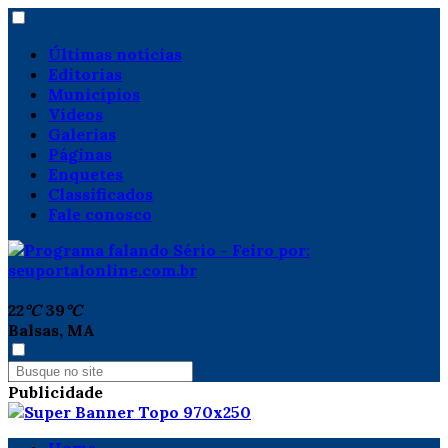
Últimas notícias
Editorias
Municípios
Vídeos
Galerias
Páginas
Enquetes
Classificados
Fale conosco
22
°C
39
°C
Balsas, MA
Publicidade