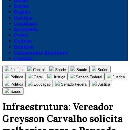
Home
Balsas
Região
Política
Cotidiano
Sociedade
Poder
Cultura
Religião
Campeonato Brasileiro
Contato
Justiça
Capital
Saúde
Saúde
Saúde
Política
Geral
Justiça
Senado Federal
Justiça
Política
Educação
Senado Federal
Justiça
Saúde
Infraestrutura: Vereador
Greysson Carvalho solicita