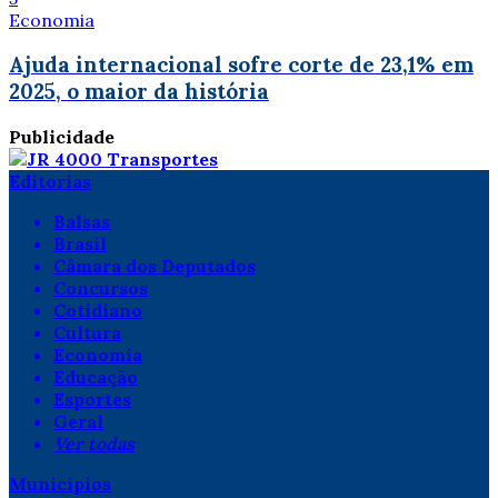
Economia
Ajuda internacional sofre corte de 23,1% em
2025, o maior da história
Publicidade
Editorias
Balsas
Brasil
Câmara dos Deputados
Concursos
Cotidiano
Cultura
Economia
Educação
Esportes
Geral
Ver todas
Municípios