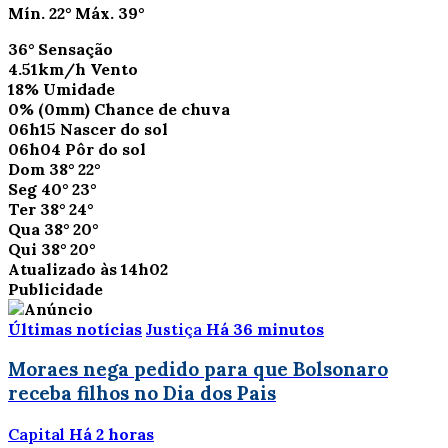
Mín.
22°
Máx.
39°
36°
Sensação
4.51km/h
Vento
18%
Umidade
0%
(0mm)
Chance de chuva
06h15
Nascer do sol
06h04
Pôr do sol
Dom
38°
22°
Seg
40°
23°
Ter
38°
24°
Qua
38°
20°
Qui
38°
20°
Atualizado às 14h02
Publicidade
Últimas notícias
Justiça
Há 36 minutos
Moraes nega pedido para que Bolsonaro
receba filhos no Dia dos Pais
Capital
Há 2 horas