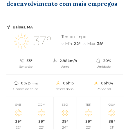
desenvolvimento com mais empregos
Balsas, MA
37°
Tempo limpo
Mín.
22°
Máx.
38°
35°
2.98km/h
20%
Sensação
Vento
Umidade
0%
06h15
06h04
(0mm)
Chance de chuva
Nascer do sol
Pôr do sol
SÁB
DOM
SEG
TER
QUA
39°
39°
39°
39°
38°
22°
22°
24°
22°
21°