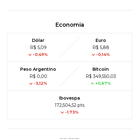
Economia
Dólar
Euro
R$ 5,09
R$ 5,88
-0,49%
-0,14%
Peso Argentino
Bitcoin
R$ 0,00
R$ 349,550,03
-3,12%
+0,67%
Ibovespa
172,504,52 pts
-1.73%