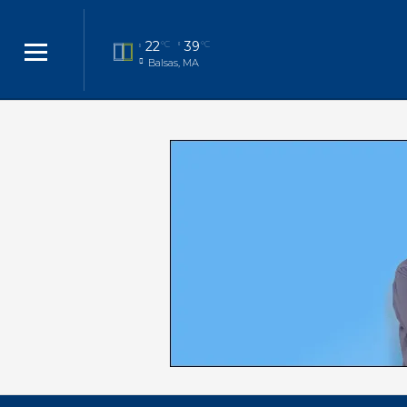
22
39
°C
°C
Balsas, MA