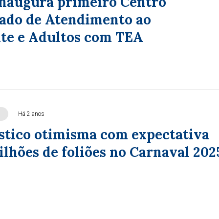
naugura primeiro Centro
zado de Atendimento ao
te e Adultos com TEA
Há 2 anos
ístico otimisma com expectativa
ilhões de foliões no Carnaval 202