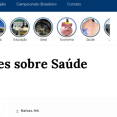
gião
Campeonato Brasileiro
Contato
a
Educação
Geral
Economia
Saúde
Justi
es sobre Saúde
Balsas, MA