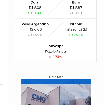
Dólar
Euro
R$ 5,08
R$ 5,87
+0,04%
+0,00%
Peso Argentino
Bitcoin
R$ 0,00
R$ 350,126,23
+0,00%
+0,02%
Ibovespa
172,513,42 pts
-1.73%
PUBLICIDADE