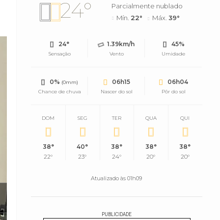
24°
Parcialmente nublado
Mín.
22°
Máx.
39°
24°
1.39km/h
45%
Sensação
Vento
Umidade
0%
06h15
06h04
(0mm)
Chance de chuva
Nascer do sol
Pôr do sol
DOM
SEG
TER
QUA
QUI
38°
40°
38°
38°
38°
22°
23°
24°
20°
20°
Atualizado às 01h09
PUBLICIDADE