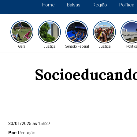
Home
Balsas
Região
Política
Geral
Justiça
Senado Federal
Justiça
Polític
Socioeducando
30/01/2025 às 15h27
Por:
Redação