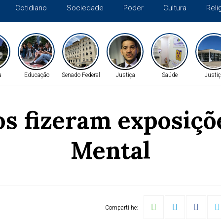
Cotidiano
Sociedade
Poder
Cultura
Reli
a
Educação
Senado Federal
Justiça
Saúde
Justiç
s fizeram exposiçõ
Mental
Compartilhe: