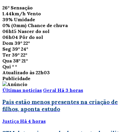
26°
Sensação
1.44km/h
Vento
39%
Umidade
0%
(0mm)
Chance de chuva
06h15
Nascer do sol
06h04
Pôr do sol
Dom
39°
22°
Seg
39°
24°
Ter
39°
22°
Qua
38°
21°
Qui
°
°
Atualizado às 22h03
Publicidade
Últimas notícias
Geral
Há 3 horas
Pais estão menos presentes na criação de
filhos, aponta estudo
Justiça
Há 4 horas