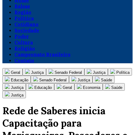
Home
Balsas
Região
Política
Cotidiano
Sociedade
Poder
Cultura
Religião
Campeonato Brasileiro
Contato
Geral
Justiça
Senado Federal
Justiça
Política
Educação
Senado Federal
Justiça
Saúde
Justiça
Educação
Geral
Economia
Saúde
Justiça
Rede de Saberes inicia
Capacitação para