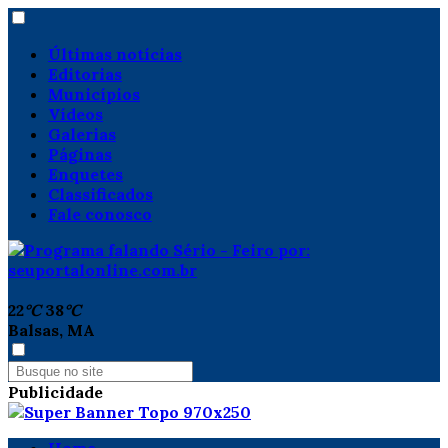
Últimas notícias
Editorias
Municípios
Vídeos
Galerias
Páginas
Enquetes
Classificados
Fale conosco
22
°C
38
°C
Balsas, MA
Publicidade