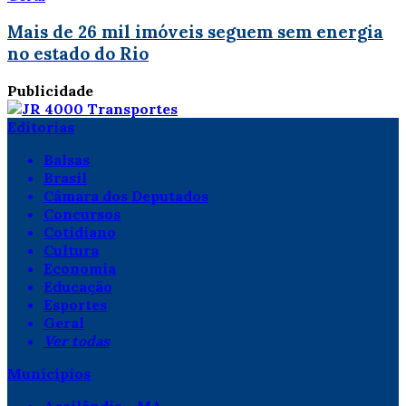
Mais de 26 mil imóveis seguem sem energia
no estado do Rio
Publicidade
Editorias
Balsas
Brasil
Câmara dos Deputados
Concursos
Cotidiano
Cultura
Economia
Educação
Esportes
Geral
Ver todas
Municípios