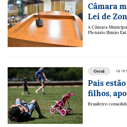
Câmara ma
Lei de Zo
A Câmara Municipal 
Plenário Simão Está
Geral
Há 18 
Pais estã
filhos, ap
Brasileiro consolid