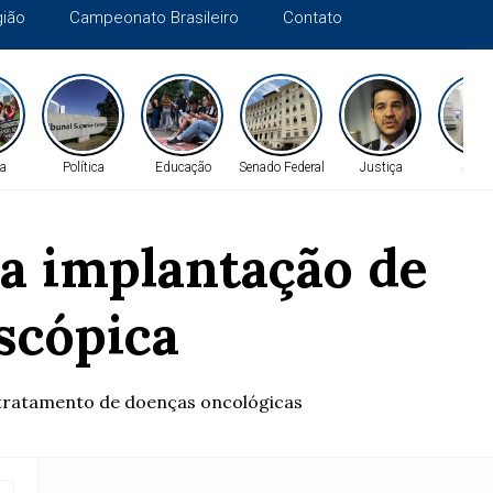
gião
Campeonato Brasileiro
Contato
a
Política
Educação
Senado Federal
Justiça
Saúd
a implantação de
scópica
o tratamento de doenças oncológicas