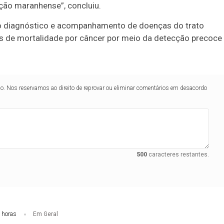
ção maranhense”, concluiu.
 no diagnóstico e acompanhamento de doenças do trato
ces de mortalidade por câncer por meio da detecção precoce
lo. Nos reservamos ao direito de reprovar ou eliminar comentários em desacordo
500
caracteres restantes.
 horas
Em Geral