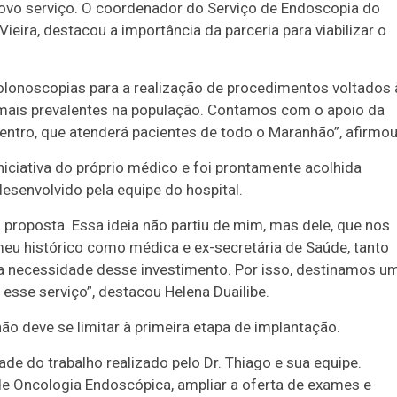
novo serviço. O coordenador do Serviço de Endoscopia do
eira, destacou a importância da parceria para viabilizar o
olonoscopias para a realização de procedimentos voltados 
 mais prevalentes na população. Contamos com o apoio da
entro, que atenderá pacientes de todo o Maranhão”, afirmou
iniciativa do próprio médico e foi prontamente acolhida
 desenvolvido pela equipe do hospital.
 proposta. Essa ideia não partiu de mim, mas dele, que nos
meu histórico como médica e ex-secretária de Saúde, tanto
a necessidade desse investimento. Por isso, destinamos u
sse serviço”, destacou Helena Duailibe.
o deve se limitar à primeira etapa de implantação.
de do trabalho realizado pelo Dr. Thiago e sua equipe.
de Oncologia Endoscópica, ampliar a oferta de exames e