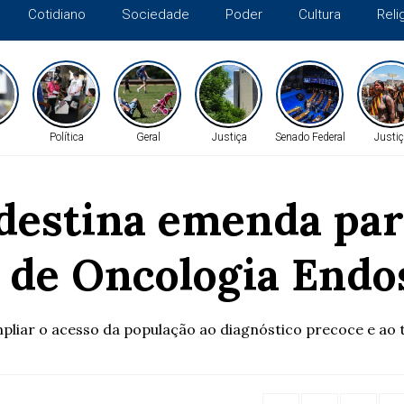
Cotidiano
Sociedade
Poder
Cultura
Reli
Política
Geral
Justiça
Senado Federal
Justiç
 destina emenda par
 de Oncologia Endo
mpliar o acesso da população ao diagnóstico precoce e a