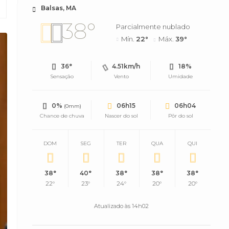
Balsas, MA
38°
Parcialmente nublado
Mín.
22°
Máx.
39°
36°
4.51km/h
18%
Sensação
Vento
Umidade
0%
06h15
06h04
(0mm)
Chance de chuva
Nascer do sol
Pôr do sol
DOM
SEG
TER
QUA
QUI
38°
40°
38°
38°
38°
22°
23°
24°
20°
20°
Atualizado às 14h02