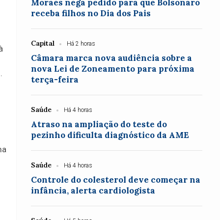
Moraes nega pedido para que Bolsonaro
receba filhos no Dia dos Pais
Capital
Há 2 horas
à
Câmara marca nova audiência sobre a
nova Lei de Zoneamento para próxima
.
terça-feira
Saúde
Há 4 horas
Atraso na ampliação do teste do
pezinho dificulta diagnóstico da AME
ma
Saúde
Há 4 horas
Controle do colesterol deve começar na
infância, alerta cardiologista