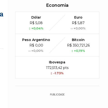
Economia
a
Dólar
Euro
R$ 5,08
R$ 5,87
+0,04%
+0,00%
Peso Argentino
Bitcoin
R$ 0,00
R$ 350,721,26
+0,00%
+0,19%
Ibovespa
172,513,42 pts
-1.73%
PUBLICIDADE