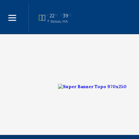
22
39
°C
°C
Balsas, MA