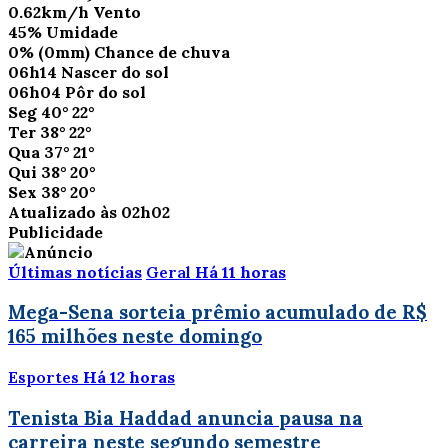
0.62km/h
Vento
45%
Umidade
0%
(0mm)
Chance de chuva
06h14
Nascer do sol
06h04
Pôr do sol
Seg
40°
22°
Ter
38°
22°
Qua
37°
21°
Qui
38°
20°
Sex
38°
20°
Atualizado às 02h02
Publicidade
Últimas notícias
Geral
Há 11 horas
Mega-Sena sorteia prêmio acumulado de R$
165 milhões neste domingo
Esportes
Há 12 horas
Tenista Bia Haddad anuncia pausa na
carreira neste segundo semestre