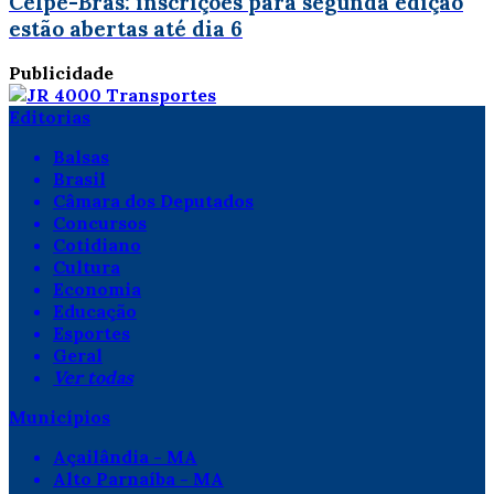
Celpe-Bras: inscrições para segunda edição
estão abertas até dia 6
Publicidade
Editorias
Balsas
Brasil
Câmara dos Deputados
Concursos
Cotidiano
Cultura
Economia
Educação
Esportes
Geral
Ver todas
Municípios
Açailândia - MA
Alto Parnaíba - MA