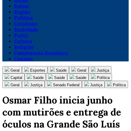
Home
Balsas
Região
Política
Cotidiano
Sociedade
Poder
Cultura
Religião
Campeonato Brasileiro
Contato
Geral
Esportes
Saúde
Geral
Justiça
Capital
Saúde
Saúde
Saúde
Política
Geral
Justiça
Senado Federal
Justiça
Política
Osmar Filho inicia junho
com mutirões e entrega de
óculos na Grande São Luís