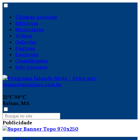
Últimas notícias
Editorias
Municípios
Vídeos
Galerias
Páginas
Enquetes
Classificados
Fale conosco
22
°C
39
°C
Balsas, MA
Publicidade