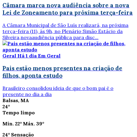
Câmara marca nova audiência sobre a nova
Lei de Zoneamento para próxima terça-feira
A Câmara Municipal de São Luís realizará, na próxima
terça-feira (11), às 9h, no Plenário Simão Estácio da
Silveira,novaaudiência pública para disc...
Geral
Há 1 dia
Em Geral
Pais estão menos presentes na criação de
filhos, aponta estudo
Brasileiro consolidou ideia de que o bom pai é o
presente no dia a dia
Balsas, MA
24°
Tempo limpo
Mín.
22°
Máx.
39°
24°
Sensação